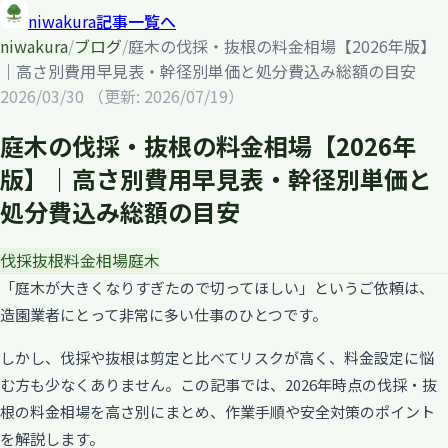
niwakura
記事一覧へ
niwakura
/
ブログ
/
庭木の伐採・抜根の料金相場【2026年版】
｜高さ別費用早見表・幹径別単価と処分費込み総額の目安
2026/03/30
（更新: 2026/07/19）
庭木の伐採・抜根の料金相場【2026年
版】｜高さ別費用早見表・幹径別単価と
処分費込み総額の目安
伐採
抜根
料金相場
庭木
「庭木が大きくなりすぎたので切ってほしい」というご依頼は、
造園業者にとって非常に多い仕事のひとつです。
しかし、伐採や抜根は剪定と比べてリスクが高く、料金設定に悩
む方も少なくありません。この記事では、2026年時点の伐採・抜
根の料金相場を高さ別にまとめ、作業手順や安全対策のポイント
を解説します。