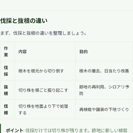
伐採と抜根の違い
まず、伐採と抜根の違いを整理しましょう。
作
内容
目的
業
伐
樹木を根元から切り倒す
樹木の撤去、日当たり改善
採
抜
跡地の再利用、シロアリ予
切り株を根ごと掘り起こす
根
防
伐
切り株を地面より下で処理
再植栽や舗装の下地づくり
根
する
ポイント
: 伐採だけでは切り株が残ります。跡地に新しい植栽