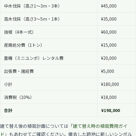
中木伐採（高さ1〜3m・3本）
¥45,000
高木伐採（高さ3〜5m・1本）
¥35,000
抜根（4本一式）
¥60,000
産廃処分費（1トン）
¥15,000
重機（ミニユンボ）レンタル費
¥20,000
出張費・諸経費
¥5,000
小計
¥180,000
消費税（10%）
¥18,000
合計
¥198,000
建て替え後の植栽計画については「
建て替え時の植栽費用ガイ
ド
」もあわせてご確認ください。撤去した跡地に新しいシンボル