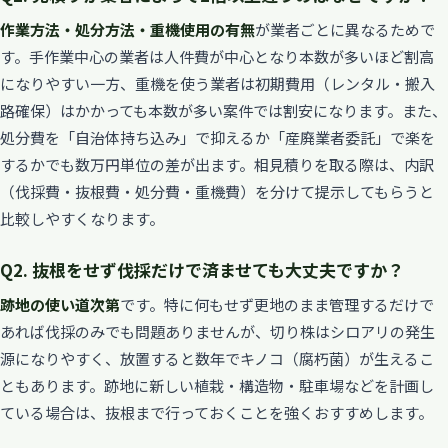
作業方法・処分方法・重機使用の有無
が業者ごとに異なるためで
す。手作業中心の業者は人件費が中心となり本数が多いほど割高
になりやすい一方、重機を使う業者は初期費用（レンタル・搬入
路確保）はかかっても本数が多い案件では割安になります。また、
処分費を「自治体持ち込み」で抑えるか「産廃業者委託」で楽を
するかでも数万円単位の差が出ます。相見積りを取る際は、内訳
（伐採費・抜根費・処分費・重機費）を分けて提示してもらうと
比較しやすくなります。
Q2. 抜根をせず伐採だけで済ませても大丈夫ですか？
跡地の使い道次第
です。特に何もせず更地のまま管理するだけで
あれば伐採のみでも問題ありませんが、切り株はシロアリの発生
源になりやすく、放置すると数年でキノコ（腐朽菌）が生えるこ
ともあります。跡地に新しい植栽・構造物・駐車場などを計画し
ている場合は、抜根まで行っておくことを強くおすすめします。