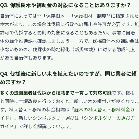
Q3. 保護樹木や補助金の対象になることはありますか？
自治体によっては**「保存樹木」「保護樹林」制度**に指定された
樹木があり、この場合は伐採に行政への届出や許可が必要です。無
許可で伐採すると罰則の対象になることもあるため、事前に自治
体の緑化推進課へ確認しましょう。一方で、伐採自体への補助金は
少ないものの、伐採後の跡地緑化（新規植栽）に対する助成制度
がある自治体もあります。
Q4. 伐採後に新しい木を植えたいのですが、同じ業者に頼
めますか？
多くの造園業者は伐採から植栽まで一貫して対応可能
です。抜根
と同時に土壌改良を行っておくと、新しい木の根付きが良くなりま
す。植え替え・移植の料金相場は「
庭木の植え替え・移植料金ガ
イド
」、新しいシンボルツリー選びは「
シンボルツリーの選び方
ガイド
」で詳しく解説しています。