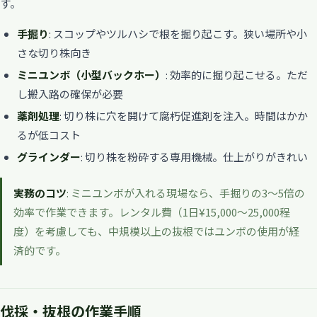
す。
手掘り
: スコップやツルハシで根を掘り起こす。狭い場所や小
さな切り株向き
ミニユンボ（小型バックホー）
: 効率的に掘り起こせる。ただ
し搬入路の確保が必要
薬剤処理
: 切り株に穴を開けて腐朽促進剤を注入。時間はかか
るが低コスト
グラインダー
: 切り株を粉砕する専用機械。仕上がりがきれい
実務のコツ
: ミニユンボが入れる現場なら、手掘りの3〜5倍の
効率で作業できます。レンタル費（1日¥15,000〜25,000程
度）を考慮しても、中規模以上の抜根ではユンボの使用が経
済的です。
伐採・抜根の作業手順