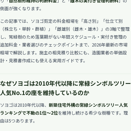
り「
自然樹形維持の判断料金
」と「
雌木の実付き管理判断料
」の
側面が強くなります。
この記事では、ソヨゴ剪定の料金相場を「高さ別」「仕立て別
（株立ち・単幹・群植）」「雌雄別（雌木・雄木）」の3軸で整理
し、常緑樹のため落葉期がない年間スケジュール・実付き管理の
追加料金・業者選びのチェックポイントまで、2026年最新の市場
相場で解説します。施主の相見積り比較にも、造園業者の単価設
計・見積書作成にも使える実用ガイドです。
なぜソヨゴは2010年代以降に常緑シンボルツリー
人気No.1の座を維持しているのか
ソヨゴは2010年代以降、
新築住宅外構の常緑シンボルツリー人気
ランキングで不動の1位〜2位
を維持し続ける希少な樹種です。理
由は5つあります。