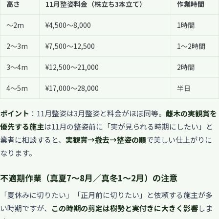
高さ
11月整姿料金（株立ち3本立て）
作業時間
〜2m
¥4,500〜8,000
1時間
2〜3m
¥7,500〜12,500
1〜2時間
3〜4m
¥12,500〜21,000
2時間
4〜5m
¥17,000〜28,000
半日
ポイント
：11月整姿は3月整姿と料金がほぼ同等。
雌木の実観賞を
優先する施主
は11月の整姿前に「実が見られる時期にしたい」と
業者に相談すると、
実観賞→撤去→整姿の順
で美しい仕上がりに
なります。
不適期作業（真夏7〜8月／真冬1〜2月）の注意
「夏休みに切りたい」「正月前に切りたい」と依頼する施主が多
い時期ですが、
この時期の剪定は樹勢と実付きに大きく影響
しま