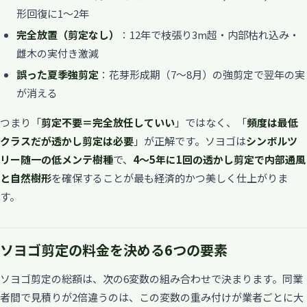
形回復に1〜2年
完全放置（剪定なし）
：12年で枝張り3m超・内部枯れ込み・
雌木の実付き激減
誤った夏季強剪定
：花芽形成期（7〜8月）の強剪定で翌年の実
が消える
つまり「
剪定不要＝完全放任していい
」ではなく、「
頻度は最低
クラスだが透かし剪定は必要
」が正解です。ソヨゴは
シンボルツ
リー随一の低メンテ樹種
で、
4〜5年に1回の透かし剪定で内部通風
と自然樹形
を確保することが最も経済的かつ美しく仕上がりま
す。
ソヨゴ剪定の料金を決める6つの要素
ソヨゴ剪定の総額は、次の6変数の組み合わせで決まります。同業
者間で見積りが2倍違うのは、この変数の重み付けが業者ごとに大