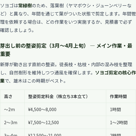
ソヨゴは
常緑樹
のため、落葉樹（ヤマボウシ・ジューンベリーな
ど）と異なり、年間を通じて葉がついた状態で剪定します。年間管
理を依頼する場合は、どの作業をいつ実施するか、見積書で必ず
確認しましょう。
芽出し前の整姿剪定（3月〜4月上旬） — メイン作業・最
重要
新芽が動き出す直前の整姿。徒長枝・枯枝・内部の混み枝を整理
し、自然樹形を維持しつつ通風を確保します。
ソヨゴ剪定の核心作
業
で、雄木はこの時期がベスト。
高さ
整姿剪定料金（株立ち3本立て）
作業時間
〜2m
¥4,500〜8,000
1時間
2〜3m
¥7,500〜12,500
1〜2時間
3〜4m
¥12,500〜21,000
2時間