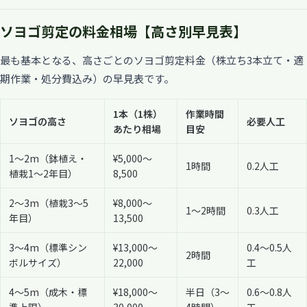
ソヨゴ剪定の料金相場【高さ別早見表】
最も基本となる、高さごとのソヨゴ剪定料金（株立ち3本立て・適
期作業・処分費込み）の早見表です。
1本（1株）
作業時間
ソヨゴの高さ
必要人工
あたり相場
目安
1〜2m（鉢植え・
¥5,000〜
1時間
0.2人工
植栽1〜2年目）
8,500
2〜3m（植栽3〜5
¥8,000〜
1〜2時間
0.3人工
年目）
13,500
3〜4m（標準シン
¥13,000〜
0.4〜0.5人
2時間
ボルサイズ）
22,000
工
4〜5m（成木・標
¥18,000〜
半日（3〜
0.6〜0.8人
準上限）
30,000
4時間）
工