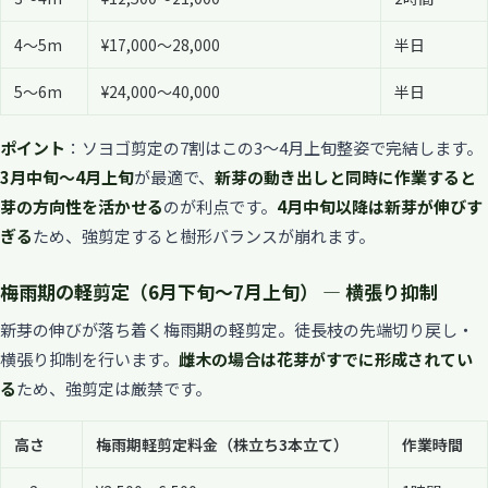
4〜5m
¥17,000〜28,000
半日
5〜6m
¥24,000〜40,000
半日
ポイント
：ソヨゴ剪定の7割はこの3〜4月上旬整姿で完結します。
3月中旬〜4月上旬
が最適で、
新芽の動き出しと同時に作業すると
芽の方向性を活かせる
のが利点です。
4月中旬以降は新芽が伸びす
ぎる
ため、強剪定すると樹形バランスが崩れます。
梅雨期の軽剪定（6月下旬〜7月上旬） — 横張り抑制
新芽の伸びが落ち着く梅雨期の軽剪定。徒長枝の先端切り戻し・
横張り抑制を行います。
雌木の場合は花芽がすでに形成されてい
る
ため、強剪定は厳禁です。
高さ
梅雨期軽剪定料金（株立ち3本立て）
作業時間