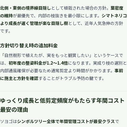
北側・東側の境界線目隠し
として植栽された場合の方針。
葉密度
の維持
が最優先で、内部の枝抜きを最小限にします。
シマトネリコ
より成長が遅く管理が楽な目隠し樹
として、近年人気急伸の方針
です。
方針切り替え時の追加料金
「自然樹形で植えたが、実をもっと観賞したい」というケースで
は、
初年度の整姿料金が1.2〜1.4倍
になります。実成り枝の選別と
内部通風確保が必要なため通常剪定より時間がかかります。
事前
に施主と方針を確認
することがトラブル予防の鍵です。
ゆっくり成長と低剪定頻度がもたらす年間コスト
最安の理由
ソヨゴは
シンボルツリー全体で年間管理コストが最安クラス
で