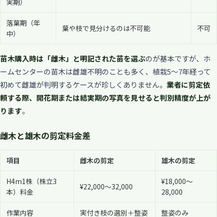
実期）
落葉期（年
葉や枝で見分けるのは不可能
不可
中）
苗木購入時は「雌木」と明記された苗を選ぶ
のが基本ですが、ホ
ームセンターの苗木は雌雄不明のことも多く、植栽5〜7年経って
初めて雌雄が判明するケースが珍しくありません。
業者に剪定依
頼する際、開花期または結実期の写真を見せると判別精度が上が
ります
。
雌木と雄木の剪定料金差
項目
雌木の剪定
雄木の剪定
H4m1株（株立3
¥18,000〜
¥22,000〜32,000
本）料金
28,000
作業内容
実付き枝の選別＋整姿
整姿のみ