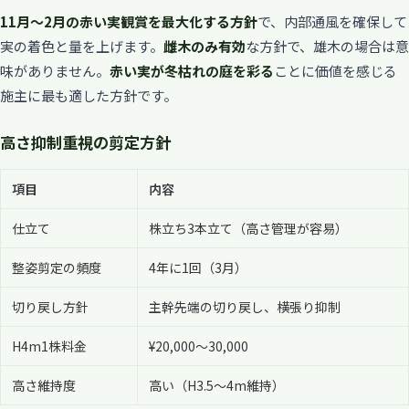
11月〜2月の赤い実観賞を最大化する方針
で、内部通風を確保して
実の着色と量を上げます。
雌木のみ有効
な方針で、雄木の場合は意
味がありません。
赤い実が冬枯れの庭を彩る
ことに価値を感じる
施主に最も適した方針です。
高さ抑制重視の剪定方針
項目
内容
仕立て
株立ち3本立て（高さ管理が容易）
整姿剪定の頻度
4年に1回（3月）
切り戻し方針
主幹先端の切り戻し、横張り抑制
H4m1株料金
¥20,000〜30,000
高さ維持度
高い（H3.5〜4m維持）