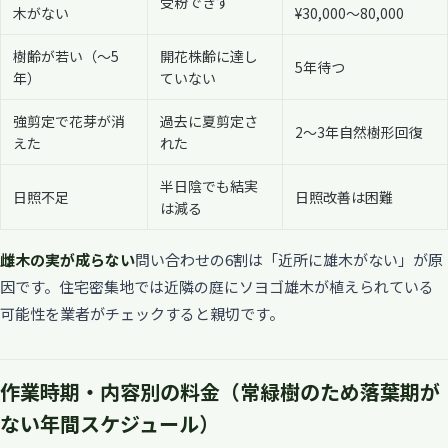
受粉できず
木がない
¥30,000〜80,000
樹齢が若い（〜5
開花株齢に達し
5年待つ
年）
ていない
強剪定で花芽が消
過去に夏剪定さ
2〜3年自然樹形回復
えた
れた
半日陰でも結実
日照不足
日照改善は困難
は減る
雌木の実が成らない
問い合わせの6割は「近所に雄木がない」が原
因です。住宅密集地では近隣の庭にソヨゴ雄木が植えられている
可能性を業者がチェックすると親切です。
作業時期・内容別の料金（常緑樹のため落葉期が
ない年間スケジュール）