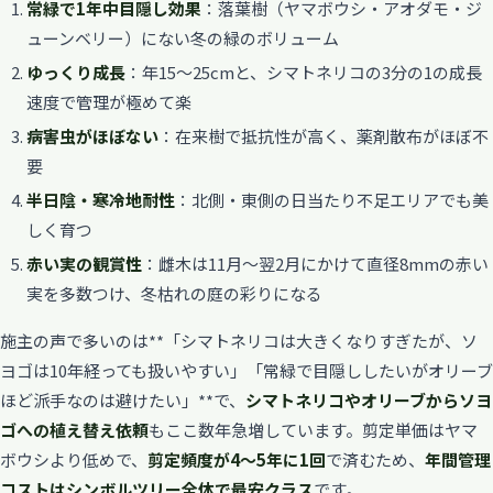
常緑で1年中目隠し効果
：落葉樹（ヤマボウシ・アオダモ・ジ
ューンベリー）にない冬の緑のボリューム
ゆっくり成長
：年15〜25cmと、シマトネリコの3分の1の成長
速度で管理が極めて楽
病害虫がほぼない
：在来樹で抵抗性が高く、薬剤散布がほぼ不
要
半日陰・寒冷地耐性
：北側・東側の日当たり不足エリアでも美
しく育つ
赤い実の観賞性
：雌木は11月〜翌2月にかけて直径8mmの赤い
実を多数つけ、冬枯れの庭の彩りになる
施主の声で多いのは**「シマトネリコは大きくなりすぎたが、ソ
ヨゴは10年経っても扱いやすい」「常緑で目隠ししたいがオリーブ
ほど派手なのは避けたい」**で、
シマトネリコやオリーブからソヨ
ゴへの植え替え依頼
もここ数年急増しています。剪定単価はヤマ
ボウシより低めで、
剪定頻度が4〜5年に1回
で済むため、
年間管理
コストはシンボルツリー全体で最安クラス
です。