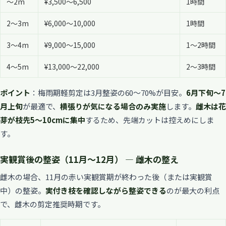
〜2m
¥3,500〜6,500
1時間
2〜3m
¥6,000〜10,000
1時間
3〜4m
¥9,000〜15,000
1〜2時間
4〜5m
¥13,000〜22,000
2〜3時間
ポイント
：梅雨期軽剪定は3月整姿の60〜70%が目安。
6月下旬〜7
月上旬
が最適で、
横張りが気になる場合のみ実施
します。
雌木は花
芽が枝先5〜10cmに集中
するため、先端カットは控えめにしま
す。
実観賞後の整姿（11月〜12月） — 雌木の整え
雌木の場合、11月の赤い実観賞期が終わった後（または実観賞
中）の整姿。
実付き枝を確認しながら整姿できる
のが最大の利点
で、雌木の剪定推奨時期です。