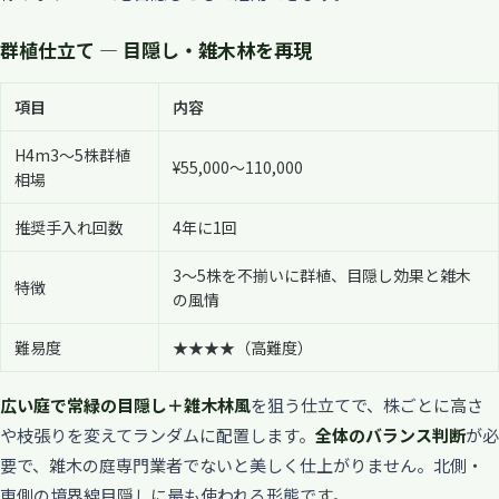
群植仕立て — 目隠し・雑木林を再現
項目
内容
H4m3〜5株群植
¥55,000〜110,000
相場
推奨手入れ回数
4年に1回
3〜5株を不揃いに群植、目隠し効果と雑木
特徴
の風情
難易度
★★★★（高難度）
広い庭で常緑の目隠し＋雑木林風
を狙う仕立てで、株ごとに高さ
や枝張りを変えてランダムに配置します。
全体のバランス判断
が必
要で、雑木の庭専門業者でないと美しく仕上がりません。北側・
東側の境界線目隠しに最も使われる形態です。