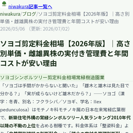
niwakura
記事一覧へ
niwakura
/
ブログ
/
ソヨゴ剪定料金相場【2026年版】｜高さ別
単価・雌雄異株の実付き管理費と年間コストが安い理由
2026/05/06
（更新: 2026/07/02）
ソヨゴ剪定料金相場【2026年版】｜高さ
別単価・雌雄異株の実付き管理費と年間
コストが安い理由
ソヨゴ
シンボルツリー
剪定
料金相場
常緑樹
造園業
「ソヨゴは手間がかからないと聞いた」「雌木と雄木は見た目で
分かる？」「実が成らないけど雄木だから？」——ソヨゴ（漢
字：冬青、別名：フクラシバ／ソヨギ、学名：Ilex
pedunculosa）はモチノキ科モチノキ属の日本在来常緑広葉樹
で、
新築住宅外構の常緑シンボルツリー人気ランキング2010年代
以降の不動の上位
を占める樹種です。料金体系は「整姿料金」よ