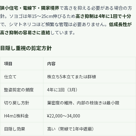
狭小住宅・電線下・隣家境界
で高さを抑える必要がある場合の方
針。ソヨゴは年15〜25cm伸びるため
高さ抑制は4年に1回で十分
で、シマトネリコほど頻繁な管理は必要ありません。
低成長性が
高さ抑制の容易さに直結
しています。
目隠し重視の剪定方針
項目
内容
仕立て
株立ち5本立てまたは群植
整姿剪定の頻度
4年に1回（3月）
切り戻し方針
葉密度の維持、内部の枝抜きは最小限
H4m1株料金
¥22,000〜34,000
目隠し効果
高い（常緑で1年中遮蔽）