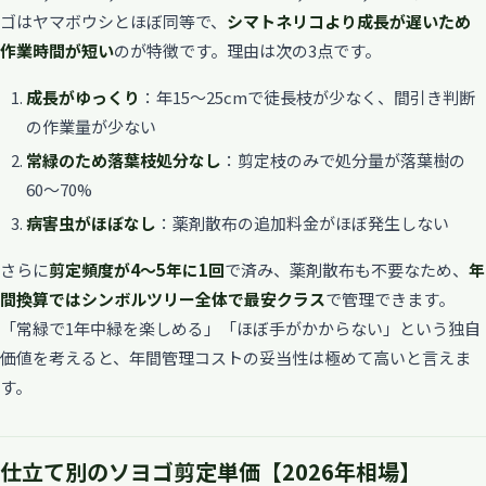
ゴはヤマボウシとほぼ同等で、
シマトネリコより成長が遅いため
作業時間が短い
のが特徴です。理由は次の3点です。
成長がゆっくり
：年15〜25cmで徒長枝が少なく、間引き判断
の作業量が少ない
常緑のため落葉枝処分なし
：剪定枝のみで処分量が落葉樹の
60〜70%
病害虫がほぼなし
：薬剤散布の追加料金がほぼ発生しない
さらに
剪定頻度が4〜5年に1回
で済み、薬剤散布も不要なため、
年
間換算ではシンボルツリー全体で最安クラス
で管理できます。
「常緑で1年中緑を楽しめる」「ほぼ手がかからない」という独自
価値を考えると、年間管理コストの妥当性は極めて高いと言えま
す。
仕立て別のソヨゴ剪定単価【2026年相場】