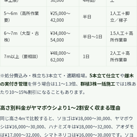
5〜6m（高所作業
¥25,000〜
1人工＋脚
半日
要）
42,000
立／梯子
6〜7m（大型・古
¥34,000〜
1.5人工＋高
半日〜1日
株）
54,000
所作業車
¥48,000〜
2人工＋高
7m以上（要相談）
1日
62,000
所作業車
※処分費込み・株立ち3本立て・適期相場。
5本立て仕立て
や
雌木
の実付き管理
を伴う場合は1.1〜1.3倍、
群植3株一括施工
では1株あ
たり10〜15%割引になることもあります。
高さ別料金がヤマボウシより1〜2割安く収まる理由
同じ高さ4mで比較すると、ソヨゴは¥18,000〜30,000、ヤマボウ
シは¥16,000〜30,000、ハナミズキは¥18,000〜32,000、アオダモ
は¥17,000〜32,000、シマトネリコは¥16,000〜30,000です。ソヨ