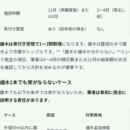
11月（実観賞後）また
3〜4月（芽出し
推奨時期
は3月
前）
実付き管理
あり（前年枝の保全）
なし
雌木は実付き管理で1〜2割割増
になります。雄木は整姿のみで雌
木より作業がシンプルです。**「雌木か雄木か分からない」**とい
う施主の場合、業者は5〜6月の開花期または11月の結実期の状況
を確認してから方針を決めるのが標準です。
雌木1本でも実がならないケース
雌木でも以下の条件では実がならないため、
業者は事前に施主に
説明する責任があります
。
ケース
原因
対策費用
半径50m以内に雄
雄木追加植栽