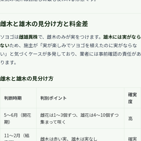
雌木と雄木の見分け方と料金差
ソヨゴは
雌雄異株
で、雌木のみが実をつけます。
雄木には実がなら
ない
ため、施主が「実が楽しみでソヨゴを植えたのに実がならな
い」と気づくケースが多発しており、業者には事前確認の責任があ
ります。
雌木と雄木の見分け方
確実
判断時期
判別ポイント
度
5〜6月（開花
雌花は1〜3個ずつ、雄花は4〜10個ずつ
高
期）
集まって咲く
11〜2月（結
雌木は赤い実、雄木は実なし
確実