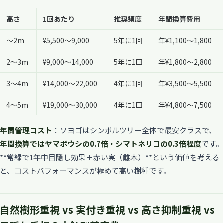
高さ
1回あたり
推奨頻度
年間換算費用
〜2m
¥5,500〜9,000
5年に1回
年¥1,100〜1,800
2〜3m
¥9,000〜14,000
5年に1回
年¥1,800〜2,800
3〜4m
¥14,000〜22,000
4年に1回
年¥3,500〜5,500
4〜5m
¥19,000〜30,000
4年に1回
年¥4,800〜7,500
年間管理コスト
：ソヨゴはシンボルツリー全体で最安クラスで、
年間換算ではヤマボウシの0.7倍・シマトネリコの0.3倍程度
です。
**常緑で1年中目隠し効果＋赤い実（雌木）**という価値を考える
と、コストパフォーマンスが極めて高い樹種です。
自然樹形重視 vs 実付き重視 vs 高さ抑制重視 vs