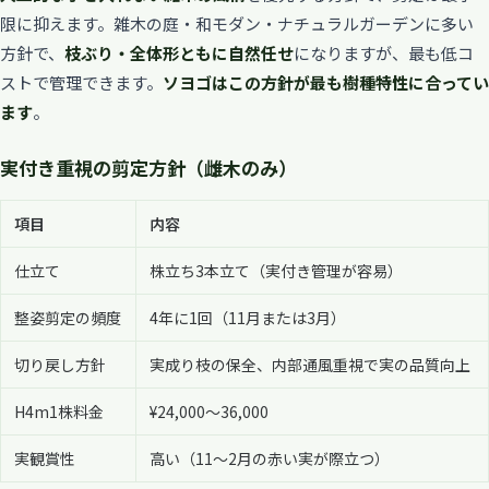
限に抑えます。雑木の庭・和モダン・ナチュラルガーデンに多い
方針で、
枝ぶり・全体形ともに自然任せ
になりますが、最も低コ
ストで管理できます。
ソヨゴはこの方針が最も樹種特性に合ってい
ます
。
実付き重視の剪定方針（雌木のみ）
項目
内容
仕立て
株立ち3本立て（実付き管理が容易）
整姿剪定の頻度
4年に1回（11月または3月）
切り戻し方針
実成り枝の保全、内部通風重視で実の品質向上
H4m1株料金
¥24,000〜36,000
実観賞性
高い（11〜2月の赤い実が際立つ）