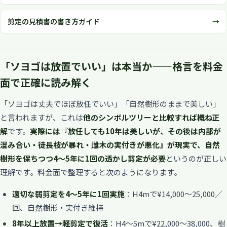
剪定の見積書の書き方ガイド
「ソヨゴは放置でいい」は本当か——格言を料金
面で正確に読み解く
「ソヨゴは丈夫でほぼ放任でいい」「自然樹形のままで美しい」
と言われますが、これは
他のシンボルツリーと比較すれば概ね正
解
です。
実際には『放任しても10年は美しいが、その後は内部が
混み合い・徒長枝が暴れ・雌木の実付きが悪化』が現実で、自然
樹形を保ちつつ4〜5年に1回の透かし剪定が必要
というのが正しい
理解です。料金面で整理すると次のようになります。
適切な弱剪定を4〜5年に1回実施
：H4mで¥14,000〜25,000／
回、自然樹形・実付き維持
8年以上放置→軽剪定で復活
：H4〜5mで¥22,000〜38,000、樹