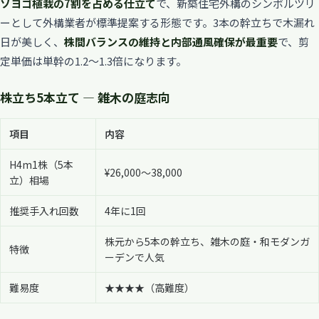
ソヨゴ植栽の7割を占める仕立て
で、新築住宅外構のシンボルツリ
ーとして外構業者が標準提案する形態です。3本の幹立ちで木漏れ
日が美しく、
株間バランスの維持と内部通風確保が最重要
で、剪
定単価は単幹の1.2〜1.3倍になります。
株立ち5本立て — 雑木の庭志向
項目
内容
H4m1株（5本
¥26,000〜38,000
立）相場
推奨手入れ回数
4年に1回
株元から5本の幹立ち、雑木の庭・和モダンガ
特徴
ーデンで人気
難易度
★★★★（高難度）