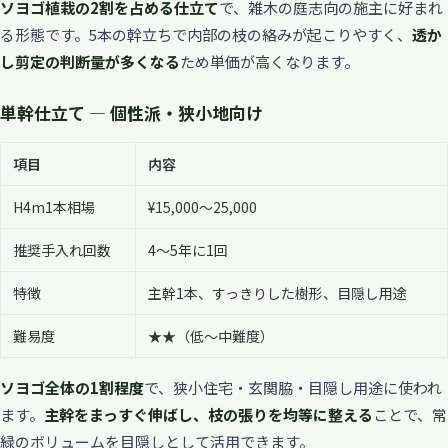
ソヨゴ植栽の2割を占める仕立て
で、雑木の庭志向の施主に好まれ
る形態です。5本の幹立ちで内部の枝の絡みが起こりやすく、
透か
し剪定の判断量が多くなる
ため単価が高くなります。
単幹仕立て — 個性派・狭小地向け
項目
内容
H4m1本相場
¥15,000〜25,000
推奨手入れ回数
4〜5年に1回
特徴
主幹1本、すっきりした樹形、目隠し用途
難易度
★★（低〜中難度）
ソヨゴ全体の1割程度
で、狭小住宅・玄関脇・目隠し用途に使われ
ます。
主幹をまっすぐ伸ばし、枝の張りを均等に整える
ことで、常
緑のボリュームを目隠しとして活用できます。