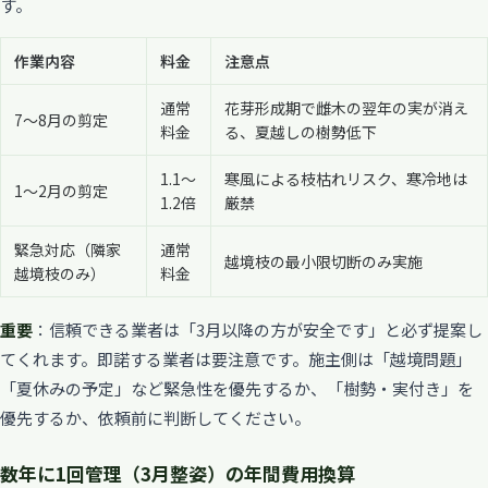
す。
作業内容
料金
注意点
通常
花芽形成期で雌木の翌年の実が消え
7〜8月の剪定
料金
る、夏越しの樹勢低下
1.1〜
寒風による枝枯れリスク、寒冷地は
1〜2月の剪定
1.2倍
厳禁
緊急対応（隣家
通常
越境枝の最小限切断のみ実施
越境枝のみ）
料金
重要
：信頼できる業者は「3月以降の方が安全です」と必ず提案し
てくれます。即諾する業者は要注意です。施主側は「越境問題」
「夏休みの予定」など緊急性を優先するか、「樹勢・実付き」を
優先するか、依頼前に判断してください。
数年に1回管理（3月整姿）の年間費用換算