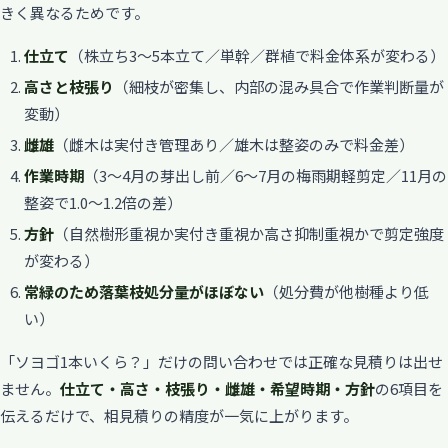
きく異なるためです。
仕立て
（株立ち3〜5本立て／単幹／群植で料金体系が変わる）
高さと枝張り
（細枝が密集し、内部の混み具合で作業判断量が
変動）
雌雄
（雌木は実付き管理あり／雄木は整姿のみで料金差）
作業時期
（3〜4月の芽出し前／6〜7月の梅雨期軽剪定／11月の
整姿で1.0〜1.2倍の差）
方針
（自然樹形重視か実付き重視か高さ抑制重視かで剪定強度
が変わる）
常緑のため落葉枝処分量がほぼない
（処分費が他樹種より低
い）
「ソヨゴ1本いくら？」だけの問い合わせでは正確な見積りは出せ
ません。
仕立て・高さ・枝張り・雌雄・希望時期・方針
の6項目を
伝えるだけで、相見積りの精度が一気に上がります。