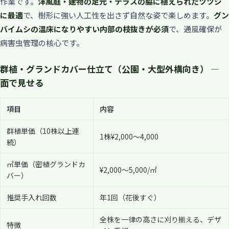
作業です。
洋風庭・建物の足元・テラスの脇に植えられたツツジ
に最適
で、樹形に強い人工性を出さず自然な姿で楽しめます。
グン
バイムシの温床になりやすい内部の枝抜きが必須
で、通風確保が
病害虫管理の核心です。
群植・グランドカバー仕立て（公園・大型外構向き） —
面で見せる
項目
内容
群植単価（10株以上連
1株¥2,000〜4,000
続）
㎡単価（密植グランドカ
¥2,000〜5,000/㎡
バー）
推奨手入れ回数
年1回（花後すぐ）
全株を一律の高さに刈り揃える、デザ
特徴