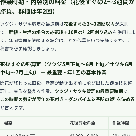
作業時期・内容別の料金（花後すぐの2〜3週間が
勝負、群植は年2回）
ツツジ・サツキ剪定の最適期は
花後すぐの2〜3週間以内
が原則
で、
群植・生垣の場合のみ花後＋10月の年2回刈り込み
を併用しま
す。年間管理を依頼する場合は、どの作業をいつ実施するか、見
積書で必ず確認しましょう。
花後すぐの強剪定（ツツジ5月下旬〜6月上旬／サツキ6月
中旬〜7月上旬） — 最重要・年1回の基本作業
開花が終わった直後、新芽が動き出す前に飛び出した徒長枝を整
理し、樹形を整える作業。
ツツジ・サツキ管理の最重要時期
で、
この時期の剪定が翌年の花付き・グンバイムシ予防の8割を決める
と言えます。
樹高
花後剪定料金
作業時間
小（H0.8m以下）
¥3,000〜6,000
20〜40分