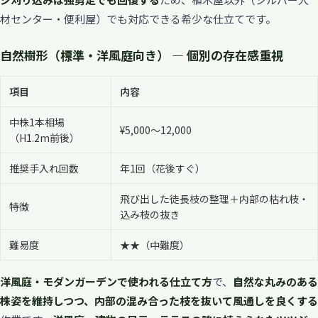
材センター・便利屋）でも対応できる希少な仕立てです。
自然樹形（標準・洋風庭向き） — 個別の存在感重視
項目
内容
中株1本相場
¥5,000〜12,000
（H1.2m前後）
推奨手入れ回数
年1回（花後すぐ）
飛び出した徒長枝の整理＋内部の枯れ枝・
特徴
込み枝の抜き
難易度
★★（中難度）
洋風庭・モダンガーデンで使われる仕立て方
で、
自然な丸みのある
株姿を維持しつつ、内部の混み合った枝を抜いて風通しを良くする