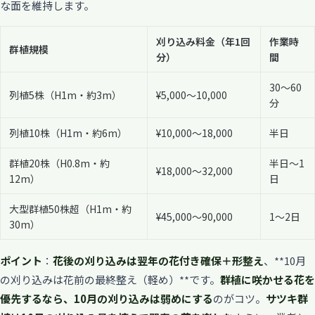
な面を維持します。
刈り込み料金（年1回
作業時
群植規模
分）
間
30〜60
列植5株（H1m・約3m）
¥5,000〜10,000
分
列植10株（H1m・約6m）
¥10,000〜18,000
半日
群植20株（H0.8m・約
半日〜1
¥18,000〜32,000
12m）
日
大型群植50株超（H1m・約
¥45,000〜90,000
1〜2日
30m）
ポイント
：
花後の刈り込みは翌年の花付き確保＋形整え
、**10月
の刈り込みは花前の最終整え（軽め）**です。
群植に咲かせる花を
優先するなら、10月の刈り込みは弱めにする
のがコツ。
サツキ群