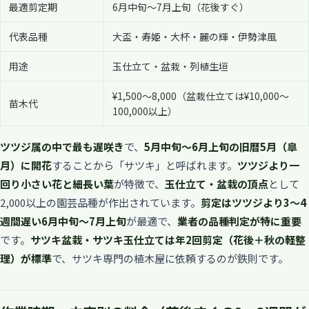
最適剪定期
6月中旬〜7月上旬（花後すぐ）
代表品種
大盃・寿姫・大杯・麗の輝・伊勢津風
用途
玉仕立て・盆栽・列植生垣
¥1,500〜8,000（盆栽仕立ては¥10,000〜
苗木代
100,000以上）
ツツジ属の中で最も遅咲き
で、
5月中旬〜6月上旬の旧暦5月（皐
月）に開花
することから「サツキ」と呼ばれます。
ツツジより一
回り小さい花と細長い葉
が特徴で、
玉仕立て・盆栽の頂点
として
2,000以上の園芸品種が作出されています。
剪定はツツジより3〜4
週間遅い6月中旬〜7月上旬
が最適で、
業者の品種判定が特に重要
です。
サツキ盆栽・サツキ玉仕立ては年2回剪定（花後＋秋の軽整
理）が標準
で、サツキ専門の植木屋に依頼するのが鉄則です。