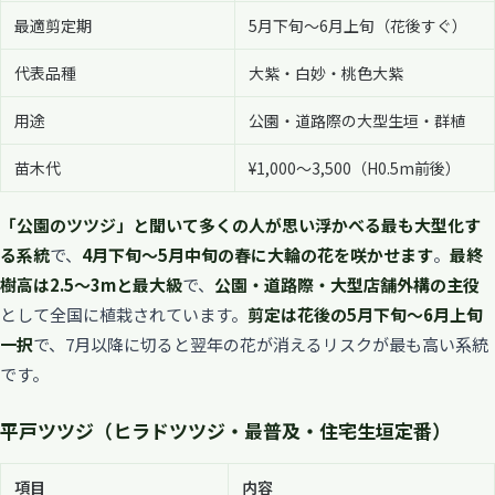
最適剪定期
5月下旬〜6月上旬（花後すぐ）
代表品種
大紫・白妙・桃色大紫
用途
公園・道路際の大型生垣・群植
苗木代
¥1,000〜3,500（H0.5m前後）
「公園のツツジ」と聞いて多くの人が思い浮かべる最も大型化す
る系統
で、
4月下旬〜5月中旬の春に大輪の花を咲かせます
。
最終
樹高は2.5〜3mと最大級
で、
公園・道路際・大型店舗外構の主役
として全国に植栽されています。
剪定は花後の5月下旬〜6月上旬
一択
で、7月以降に切ると翌年の花が消えるリスクが最も高い系統
です。
平戸ツツジ（ヒラドツツジ・最普及・住宅生垣定番）
項目
内容