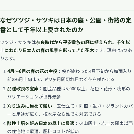
なぜツツジ・サツキは日本の庭・公園・街路の定
番として千年以上愛されたのか
ツツジ・サツキは
奈良時代から平安貴族の庭に植えられ、千年以
上にわたり日本人の春の風景を彩ってきた花木
です。理由は5つあ
ります。
4月〜6月の春の花の主役
：桜が終わった4月下旬から梅雨入り
前の6月上旬まで、約2ヶ月間切れ目なく花を咲かせる
品種改良の宝庫
：園芸品種は5,000以上、花色・花形・樹形の
バリエーションが世界最多
刈り込みに極めて強い
：玉仕立て・列植・生垣・グランドカバ
ーと用途が広く、植木屋なら誰でも対応できる
酸性土壌を好み日本の風土に最適
：火山灰土・赤土の関東以西
の住宅地に最適、肥料コストが低い