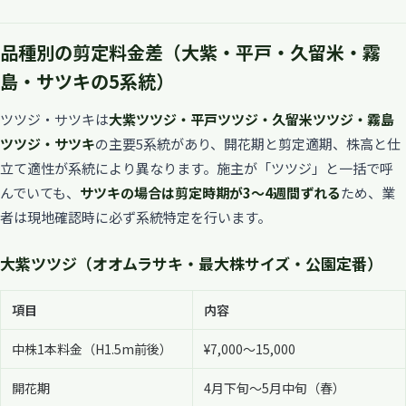
品種別の剪定料金差（大紫・平戸・久留米・霧
島・サツキの5系統）
ツツジ・サツキは
大紫ツツジ・平戸ツツジ・久留米ツツジ・霧島
ツツジ・サツキ
の主要5系統があり、開花期と剪定適期、株高と仕
立て適性が系統により異なります。施主が「ツツジ」と一括で呼
んでいても、
サツキの場合は剪定時期が3〜4週間ずれる
ため、業
者は現地確認時に必ず系統特定を行います。
大紫ツツジ（オオムラサキ・最大株サイズ・公園定番）
項目
内容
中株1本料金（H1.5m前後）
¥7,000〜15,000
開花期
4月下旬〜5月中旬（春）