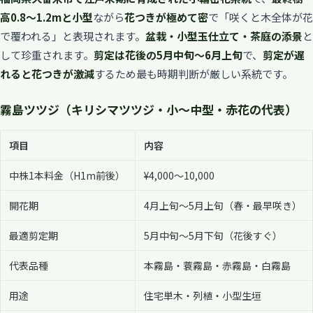
高0.8〜1.2mと小型
ながら
花つきが極めて密
で「咲くと木全体が花
で覆われる」と表現されます。
盆栽・小型玉仕立て・茶庭の添景
と
して珍重されます。
剪定は花後の5月中旬〜6月上旬
で、
剪定が遅
れると花つきが激減
するため最も時期判断が厳しい系統です。
霧島ツツジ（キリシマツツジ・小〜中型・赤花の代表）
項目
内容
中株1本料金（H1m前後）
¥4,000〜10,000
開花期
4月上旬〜5月上旬（春・最早咲き）
最適剪定期
5月中旬〜5月下旬（花後すぐ）
代表品種
本霧島・蓑霧島・赤霧島・白霧島
用途
住宅単木・列植・小型生垣