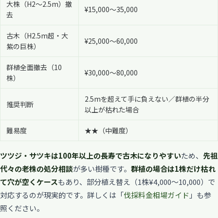
大株（H2〜2.5m）撤
¥15,000〜35,000
去
古木（H2.5m超・大
¥25,000〜60,000
紫の巨株）
群植全面撤去（10
¥30,000〜80,000
株）
2.5mを超えて手に負えない／群植の半分
推奨判断
以上が枯れた場合
難易度
★★（中難度）
ツツジ・サツキは100年以上の長寿で古木になりやすい
ため、
先祖
代々の老株の処分相談
が多い樹種です。
群植の場合は1株だけ枯れ
て穴が空くケース
もあり、部分植え替え（1株¥4,000〜10,000）で
対応するのが現実的です。詳しくは「
伐採料金相場ガイド
」も参
照ください。