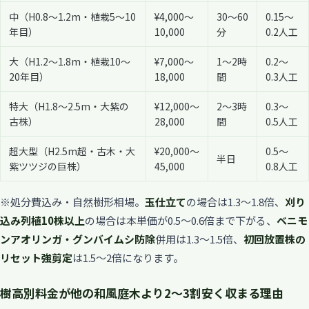
中（H0.8〜1.2m・植栽5〜10
¥4,000〜
30〜60
0.15〜
年目）
10,000
分
0.2人工
大（H1.2〜1.8m・植栽10〜
¥7,000〜
1〜2時
0.2〜
20年目）
18,000
間
0.3人工
特大（H1.8〜2.5m・大紫の
¥12,000〜
2〜3時
0.3〜
古株）
28,000
間
0.5人工
超大型（H2.5m超・古木・大
¥20,000〜
0.5〜
半日
紫ツツジの巨株）
45,000
0.8人工
※処分費込み・自然樹形相場。
玉仕立て
の場合は1.3〜1.8倍、
刈り
込み列植10株以上
の場合は本単価が0.5〜0.6倍まで下がる、
ベニモ
ンアオリンガ・グンバイムシ防除
併用は1.3〜1.5倍、
初回放置株の
リセット強剪定
は1.5〜2倍になります。
樹高別料金が他の和風庭木より2〜3割安く収まる理由