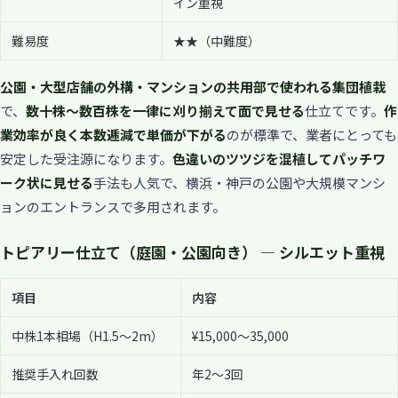
イン重視
難易度
★★（中難度）
公園・大型店舗の外構・マンションの共用部で使われる集団植栽
で、
数十株〜数百株を一律に刈り揃えて面で見せる
仕立てです。
作
業効率が良く本数逓減で単価が下がる
のが標準で、業者にとっても
安定した受注源になります。
色違いのツツジを混植してパッチワ
ーク状に見せる
手法も人気で、横浜・神戸の公園や大規模マンシ
ョンのエントランスで多用されます。
トピアリー仕立て（庭園・公園向き） — シルエット重視
項目
内容
中株1本相場（H1.5〜2m）
¥15,000〜35,000
推奨手入れ回数
年2〜3回