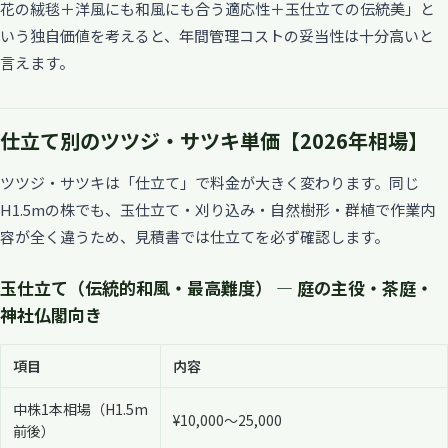
花の絨毯＋洋風にも和風にも合う適応性＋玉仕立ての伝統美」と
いう独自価値を考えると、年間管理コストの妥当性は十分高いと
言えます。
仕立て別のツツジ・サツキ単価【2026年相場】
ツツジ・サツキは「仕立て」で料金が大きく変わります。同じ
H1.5mの株でも、玉仕立て・刈り込み・自然樹形・群植で作業内
容が全く違うため、見積書では仕立てを必ず確認します。
玉仕立て（伝統的和風・最高難度） — 庭の主役・茶庭・
神社仏閣向き
項目
内容
中株1本相場（H1.5m
¥10,000〜25,000
前後）