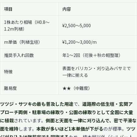
項目
内容
1株あたり相場（H0.8〜
¥2,500〜5,000
1.2m列植）
m単価（列植生垣）
¥1,200〜3,000/m
推奨手入れ回数
年1〜2回（花後＋秋の軽整理）
表面をバリカン・刈り込みバサミで
特徴
一律に揃える
難易度
★★（中難度）
ツツジ・サツキの最も普及した用途
で、
道路際の低生垣・玄関ア
プローチ両側・駐車場の縁取り・公園の縁取りとして全国に大量
に植栽
されています。
側面と天面を一律に刈り込んで、密で平滑な
面を維持
します。
本数が多いほど1本単価が下がる
のが標準。
ツツ
ジ刈り込みは強剪定でも回復する
ため、植木屋以外（シルバー人