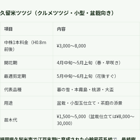
久留米ツツジ（クルメツツジ・小型・盆栽向き）
項目
内容
中株1本料金（H0.8m
¥3,000〜8,000
前後）
開花期
4月中旬〜5月上旬（春・早咲き）
最適剪定期
5月中旬〜6月上旬（花後すぐ）
代表品種
暮の雪・本霧島・桃源・大盃
用途
盆栽・小型玉仕立て・茶庭の添景
¥1,500〜5,000（盆栽仕立ては¥8,000〜
苗木代
30,000）
福岡県久留米市で江戸末期に育成された小輪密花系統
で、
最終樹