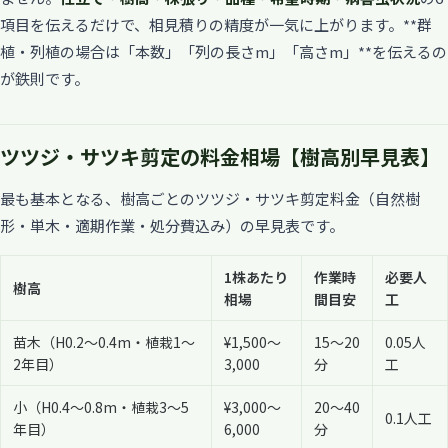
項目を伝えるだけで、相見積りの精度が一気に上がります。**群
植・列植の場合は「本数」「列の長さm」「高さm」**を伝えるの
が鉄則です。
ツツジ・サツキ剪定の料金相場【樹高別早見表】
最も基本となる、樹高ごとのツツジ・サツキ剪定料金（自然樹
形・単木・適期作業・処分費込み）の早見表です。
1株あたり
作業時
必要人
樹高
相場
間目安
工
苗木（H0.2〜0.4m・植栽1〜
¥1,500〜
15〜20
0.05人
2年目）
3,000
分
工
小（H0.4〜0.8m・植栽3〜5
¥3,000〜
20〜40
0.1人工
年目）
6,000
分