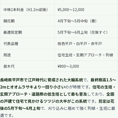
中株1本料金（H1.2m前後）
¥5,000〜12,000
開花期
4月下旬〜5月中旬（春）
最適剪定期
5月下旬〜6月上旬（花後すぐ）
代表品種
桃色平戸・白平戸・赤平戸
用途
住宅生垣・玄関アプローチ・列植
苗木代
¥800〜3,000
長崎県平戸市で江戸時代に育成された大輪系統
で、
最終樹高1.5〜
2mとオオムラサキより一回り小さい
のが特徴です。
住宅の生垣・
玄関アプローチ・道路際の低生垣として最も普及
しており、
全国
の戸建て住宅で見かけるツツジの大半がこの系統
です。
剪定は花
後の5月下旬〜6月上旬
で、刈り込みに極めて強く列植・生垣に最
適です。