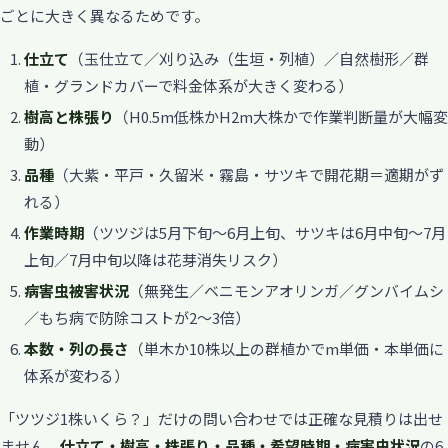
ごとに大きく異なるためです。
仕立て
（玉仕立て／刈り込み（生垣・列植）／自然樹形／群
植・グランドカバーで料金体系が大きく変わる）
樹高と株張り
（H0.5m低株かH2m大株かで作業判断量が大幅変
動）
品種
（大紫・平戸・久留米・霧島・サツキで開花期＝適期がず
れる）
作業時期
（ツツジは5月下旬〜6月上旬、サツキは6月中旬〜7月
上旬／7月中旬以降は花芽消失リスク）
病害虫被害状況
（無発生／ベニモンアオリンガ／グンバイムシ
／もち病で防除コストが2〜3倍）
本数・列の長さ
（単木か10株以上の群植かでm単価・本単価に
体系が変わる）
「ツツジ1株いくら？」だけの問い合わせでは正確な見積りは出せ
ません。
仕立て・樹高・株張り・品種・希望時期・病害虫状況
の6