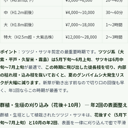
中（H1.2m前後）
¥4,000〜10,000
30〜60分
大（H1.8m前後）
¥7,000〜18,000
1〜2時間
特大（H2.5m超・大紫古株）
¥12,000〜28,000
2〜3時間
ポイント
：ツツジ・サツキ剪定の最重要時期です。
ツツジ系（大
紫・平戸・久留米・霧島）は5月下旬〜6月上旬
、
サツキは6月中
旬〜7月上旬
が最適で、
この時期に飛び出した徒長枝を切り、内部
の枯れ枝・込み枝を抜いておくと、夏のグンバイムシ大発生リス
クが大幅に減ります
。新芽が動き出す前なので切り口の回復も早
く、年1回ならこの時期が最善です。
群植・生垣の刈り込み（花後＋10月） — 年2回の表面整え
群植・生垣として植栽されたツツジ・サツキは、
花後すぐ（5月下
旬〜7月上旬）と10月の年2回
、表面を一律に刈り込んで密で平滑