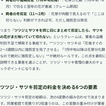
月）で切ると翌年の花が激減（クレーム原因）
両者の冬剪定（11〜2月）
：花芽が肉眼で見えるので「ここは
切らない」判断ができれば可、ただし強剪定は禁忌
つまり「
ツツジとサツキを同じ日にまとめて剪定したら、サツキ
の花がまだ咲いていて切れない
」というクレームは、業者の品種
判別不足で頻発する事故です。**ツツジ・サツキは「花後すぐの
2〜3週間以内に強剪定を完了させる」「7月中旬以降は花芽分化期
なので絶対に強剪定しない」**が絶対ルールです。この点を最初に
説明できる業者を選ぶことが、ツツジ・サツキ管理の最大のチェ
ックポイントになります。
ツツジ・サツキ剪定の料金を決める6つの要素
ツツジ・サツキ剪定の総額は、次の6変数の組み合わせで決まりま
す。同業者間で見積りが2倍違うのは、この変数の重み付けが業者