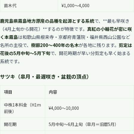
苗木代
¥1,000〜4,000
鹿児島県霧島地方原産の品種を起源とする系統
で、**最も早咲き
（4月上旬から開花）**するのが特徴です。
真紅の小輪花が密に咲
く本霧島
は和歌山県根来寺・京都府青蓮院・福井県西山公園など
名所の主役で、
樹齢200〜400年の名木
が各地に残ります。
剪定は
花後の5月中旬〜5月下旬
で、開花時期が早い分剪定も早く始まる
系統です。
サツキ（皐月・最遅咲き・盆栽の頂点）
項目
内容
中株1本料金（H1m
¥4,000〜10,000
前後）
開花期
5月中旬〜6月上旬（皐月＝旧暦5月）