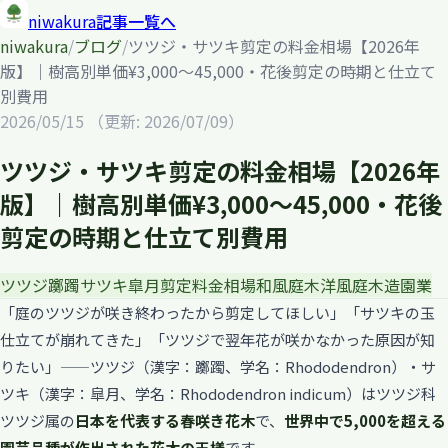
niwakura
記事一覧へ
niwakura
/
ブログ
/
ツツジ・サツキ剪定の料金相場【2026年
版】｜樹高別単価¥3,000〜45,000・花後剪定の時期と仕立て
別費用
2026/05/15
（更新: 2026/07/09）
ツツジ・サツキ剪定の料金相場【2026年
版】｜樹高別単価¥3,000〜45,000・花後
剪定の時期と仕立て別費用
ツツジ
躑躅
サツキ
皐月
剪定
料金相場
和風庭木
洋風庭木
造園業
「庭のツツジが咲き終わったから剪定してほしい」「サツキの玉
仕立てが崩れてきた」「ツツジで翌年花が咲かなかった原因が知
りたい」——ツツジ（漢字：躑躅、学名：Rhododendron）・サ
ツキ（漢字：皐月、学名：Rhododendron indicum）はツツジ科
ツツジ属の
日本を代表する春咲き花木
で、
世界中で5,000を超える
園芸品種が作出された花木の王様
です。