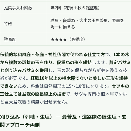
推奨手入れ回数
年2回（花後＋秋の軽整理）
球形・段重ね・大小の玉を整形、表面を
特徴
均一に揃える
難易度
★★★★（高難度）
伝統的な和風庭・茶庭・神社仏閣で使われる仕立て方
で、
1本の木
から複数の球状の玉を作り、段重ねの形を維持
します。
剪定バサミ
と刈り込みバサミを併用
し、玉の形を保ちながら新芽を整える技
術が必要です。
経験10年以上の植木屋でないと美しい玉形を維持
できない
ため、料金は自然樹形の1.5〜1.8倍になります。
サツキの
玉仕立ては盆栽の延長線上の技術
で、サツキ専門の植木屋でない
と巨大盆栽級の精度が出せません。
刈り込み（列植・生垣） — 最普及・道路際の低生垣・玄
関アプローチ両側