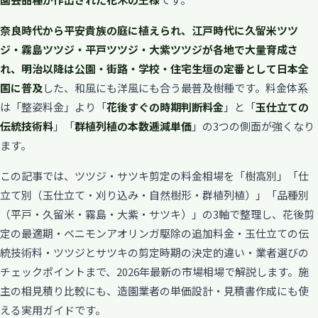
奈良時代から平安貴族の庭に植えられ、江戸時代に久留米ツツ
ジ・霧島ツツジ・平戸ツツジ・大紫ツツジが各地で大量育成さ
れ、明治以降は公園・街路・学校・住宅生垣の定番として日本全
国に普及
した、和風にも洋風にも合う最普及樹種です。料金体系
は「整姿料金」より「
花後すぐの時期判断料金
」と「
玉仕立ての
伝統技術料
」「
群植列植の本数逓減単価
」の3つの側面が強くなり
ます。
この記事では、ツツジ・サツキ剪定の料金相場を「樹高別」「仕
立て別（玉仕立て・刈り込み・自然樹形・群植列植）」「品種別
（平戸・久留米・霧島・大紫・サツキ）」の3軸で整理し、花後剪
定の最適期・ベニモンアオリンガ駆除の追加料金・玉仕立ての伝
統技術料・ツツジとサツキの剪定時期の決定的違い・業者選びの
チェックポイントまで、2026年最新の市場相場で解説します。施
主の相見積り比較にも、造園業者の単価設計・見積書作成にも使
える実用ガイドです。