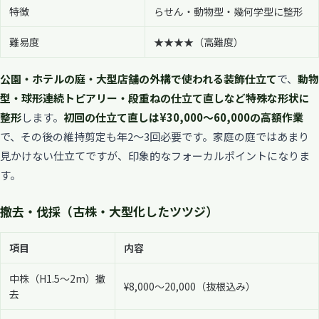
特徴
らせん・動物型・幾何学型に整形
難易度
★★★★（高難度）
公園・ホテルの庭・大型店舗の外構で使われる装飾仕立て
で、
動物
型・球形連続トピアリー・段重ねの仕立て直しなど特殊な形状に
整形
します。
初回の仕立て直しは¥30,000〜60,000の高額作業
で、その後の維持剪定も年2〜3回必要です。家庭の庭ではあまり
見かけない仕立てですが、印象的なフォーカルポイントになりま
す。
撤去・伐採（古株・大型化したツツジ）
項目
内容
中株（H1.5〜2m）撤
¥8,000〜20,000（抜根込み）
去