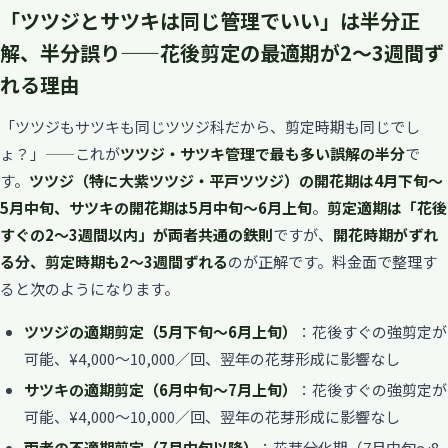
「ツツジとサツキは同じ管理でいい」は半分正
解、半分誤り——花後剪定の最適期が2〜3週間ず
れる理由
「ツツジもサツキも同じツツジ科だから、剪定時期も同じでし
ょ？」——これが
ツツジ・サツキ管理で最も多い誤解の半分
で
す。
ツツジ（特に大紫ツツジ・平戸ツツジ）の開花期は4月下旬〜
5月中旬、サツキの開花期は5月中旬〜6月上旬
。
剪定適期は「花後
すぐの2〜3週間以内」が両者共通の鉄則
ですが、
開花時期がずれ
る分、剪定時期も2〜3週間ずれる
のが正解です。料金面で整理す
ると次のようになります。
ツツジの適期剪定（5月下旬〜6月上旬）
：花後すぐの強剪定が
可能、¥4,000〜10,000／回、翌年の花芽形成に影響なし
サツキの適期剪定（6月中旬〜7月上旬）
：花後すぐの強剪定が
可能、¥4,000〜10,000／回、翌年の花芽形成に影響なし
両者の不適期剪定（7月中旬以降）
：花芽分化期（7月中旬〜8