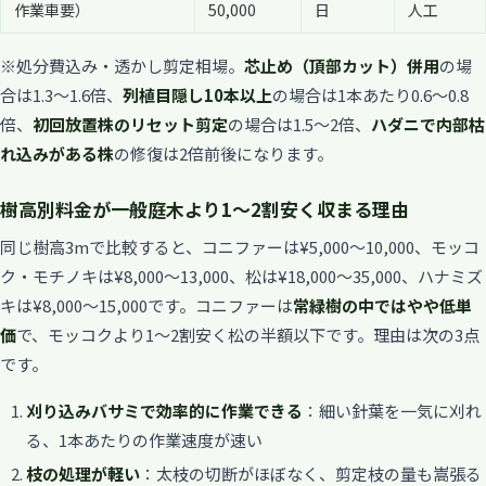
作業車要）
50,000
日
人工
※処分費込み・透かし剪定相場。
芯止め（頂部カット）併用
の場
合は1.3〜1.6倍、
列植目隠し10本以上
の場合は1本あたり0.6〜0.8
倍、
初回放置株のリセット剪定
の場合は1.5〜2倍、
ハダニで内部枯
れ込みがある株
の修復は2倍前後になります。
樹高別料金が一般庭木より1〜2割安く収まる理由
同じ樹高3mで比較すると、コニファーは¥5,000〜10,000、モッコ
ク・モチノキは¥8,000〜13,000、松は¥18,000〜35,000、ハナミズ
キは¥8,000〜15,000です。コニファーは
常緑樹の中ではやや低単
価
で、モッコクより1〜2割安く松の半額以下です。理由は次の3点
です。
刈り込みバサミで効率的に作業できる
：細い針葉を一気に刈れ
る、1本あたりの作業速度が速い
枝の処理が軽い
：太枝の切断がほぼなく、剪定枝の量も嵩張る