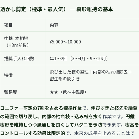
透かし剪定（標準・最人気） — 樹形維持の基本
項目
内容
中株1本相場
¥5,000〜10,000
（H3m前後）
推奨手入れ回数
年1〜2回（3〜4月・9〜10月）
飛び出した枝の整理＋内部の枯れ枝除去＋
特徴
密生部の間引き
難易度
★★（低〜中難度）
コニファー剪定の7割を占める標準作業
で、
伸びすぎた枝先を緑葉
の範囲で切り戻し、内部の枯れ枝・込み枝を抜く
作業です。
円錐
樹形を維持しつつ風通しを良くしてハダニを予防
できます。
樹高を
コントロールする効果は限定的
で、本来の成長を止めることはで