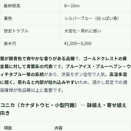
最終樹高
6〜10m
葉色
シルバーブルー（白っぽい青）
想定トラブル
大型化・蒸れに弱い
苗木代
¥1,500〜5,000
葉が銀青色で爽やかな香りがある品種
で、
ゴールドクレストの黄
金葉に対して青葉系の代表
です。
ブルーアイス・ブルーヘブン・ウ
ィチタブルー等の系統
があり、洋風モダン住宅で人気。
高温多湿
に弱く、蒸れると内部が枯れ込みやすい
ため、透かし剪定での通
風確保が他品種以上に重要です。
コニカ（カナダトウヒ・小型円錐） — 鉢植え・寄せ植え
向き
項目
内容