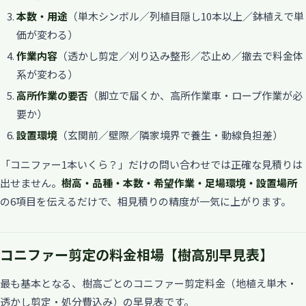
本数・用途
（単木シンボル／列植目隠し10本以上／鉢植えで単
価が変わる）
作業内容
（透かし剪定／刈り込み整形／芯止め／撤去で料金体
系が変わる）
高所作業の要否
（脚立で届くか、高所作業車・ロープ作業が必
要か）
設置環境
（玄関前／壁際／隣家境界で養生・動線負担差）
「コニファー1本いくら？」だけの問い合わせでは正確な見積りは
出せません。
樹高・品種・本数・希望作業・足場環境・設置場所
の6項目を伝えるだけで、相見積りの精度が一気に上がります。
コニファー剪定の料金相場【樹高別早見表】
最も基本となる、樹高ごとのコニファー剪定料金（地植え単木・
透かし剪定・処分費込み）の早見表です。