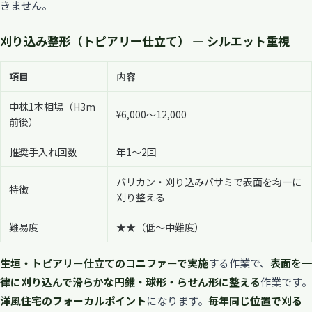
きません。
刈り込み整形（トピアリー仕立て） — シルエット重視
項目
内容
中株1本相場（H3m
¥6,000〜12,000
前後）
推奨手入れ回数
年1〜2回
バリカン・刈り込みバサミで表面を均一に
特徴
刈り整える
難易度
★★（低〜中難度）
生垣・トピアリー仕立てのコニファーで実施
する作業で、
表面を一
律に刈り込んで滑らかな円錐・球形・らせん形に整える
作業です。
洋風住宅のフォーカルポイント
になります。
毎年同じ位置で刈る