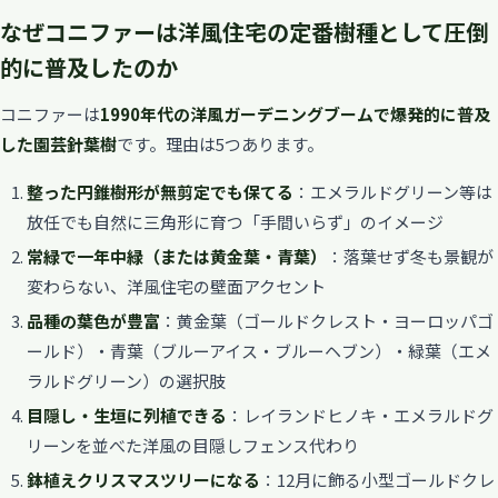
なぜコニファーは洋風住宅の定番樹種として圧倒
的に普及したのか
コニファーは
1990年代の洋風ガーデニングブームで爆発的に普及
した園芸針葉樹
です。理由は5つあります。
整った円錐樹形が無剪定でも保てる
：エメラルドグリーン等は
放任でも自然に三角形に育つ「手間いらず」のイメージ
常緑で一年中緑（または黄金葉・青葉）
：落葉せず冬も景観が
変わらない、洋風住宅の壁面アクセント
品種の葉色が豊富
：黄金葉（ゴールドクレスト・ヨーロッパゴ
ールド）・青葉（ブルーアイス・ブルーヘブン）・緑葉（エメ
ラルドグリーン）の選択肢
目隠し・生垣に列植できる
：レイランドヒノキ・エメラルドグ
リーンを並べた洋風の目隠しフェンス代わり
鉢植えクリスマスツリーになる
：12月に飾る小型ゴールドクレ