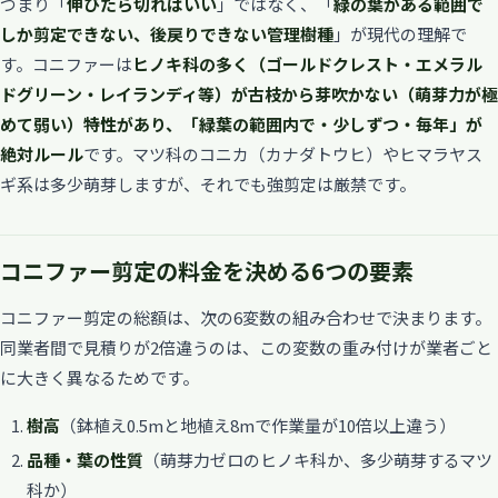
つまり「
伸びたら切ればいい
」ではなく、「
緑の葉がある範囲で
しか剪定できない、後戻りできない管理樹種
」が現代の理解で
す。コニファーは
ヒノキ科の多く（ゴールドクレスト・エメラル
ドグリーン・レイランディ等）が古枝から芽吹かない（萌芽力が極
めて弱い）
特性があり、
「緑葉の範囲内で・少しずつ・毎年」が
絶対ルール
です。マツ科のコニカ（カナダトウヒ）やヒマラヤス
ギ系は多少萌芽しますが、それでも強剪定は厳禁です。
コニファー剪定の料金を決める6つの要素
コニファー剪定の総額は、次の6変数の組み合わせで決まります。
同業者間で見積りが2倍違うのは、この変数の重み付けが業者ごと
に大きく異なるためです。
樹高
（鉢植え0.5mと地植え8mで作業量が10倍以上違う）
品種・葉の性質
（萌芽力ゼロのヒノキ科か、多少萌芽するマツ
科か）