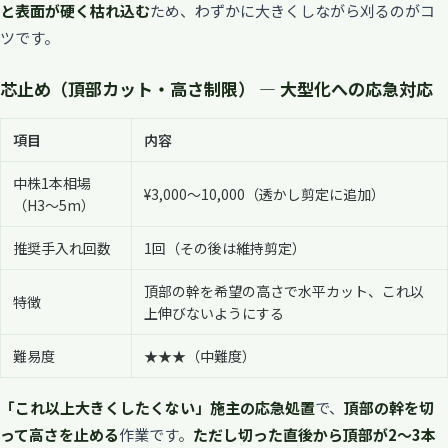
と表面が硬く枯れ込む
ため、わずかに大きくしながら刈るのがコ
ツです。
芯止め（頂部カット・高さ制限） — 大型化への応急対応
項目
内容
中株1本相場
¥3,000〜10,000（透かし剪定に追加）
（H3〜5m）
推奨手入れ回数
1回（その後は維持剪定）
頂部の幹を希望の高さで水平カット、これ以
特徴
上伸びないようにする
難易度
★★★（中難度）
「これ以上大きくしたくない」施主の応急処置
で、
頂部の幹を切
って高さを止める
作業です。
ただし切った直後から頂部が2〜3本