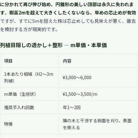
に分かれて再び伸び始め、円錐形の美しい頂部は永久に失われま
す
。
樹高2mを超えて大きくしたくないなら、早めの芯止めが有効
ですが、すでに5mを超えた株は芯止めしても見栄えが悪く、撤去
を検討する方が現実的です。
列植目隠しの透かし＋整形 — m単価・本単価
項目
内容
1本あたり相場（H2〜3m
¥3,000〜6,000
列植）
m単価（生垣状）
¥1,500〜3,500/m
推奨手入れ回数
年1〜2回
隣の木と干渉する側面を刈り、表面
特徴
を揃える