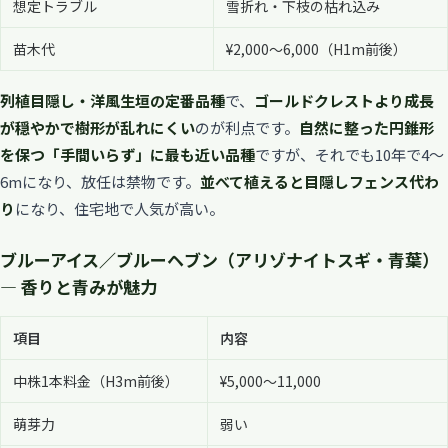
想定トラブル
雪折れ・下枝の枯れ込み
苗木代
¥2,000〜6,000（H1m前後）
列植目隠し・洋風生垣の定番品種
で、
ゴールドクレストより成長
が穏やかで樹形が乱れにくい
のが利点です。
自然に整った円錐形
を保つ「手間いらず」に最も近い品種
ですが、それでも10年で4〜
6mになり、放任は禁物です。
並べて植えると目隠しフェンス代わ
り
になり、住宅地で人気が高い。
ブルーアイス／ブルーヘブン（アリゾナイトスギ・青葉）
— 香りと青みが魅力
項目
内容
中株1本料金（H3m前後）
¥5,000〜11,000
萌芽力
弱い