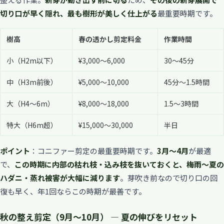
切り口が早く隠れ、最も樹形が美しく仕上がる
最重要時期です。
樹高
春の透かし剪定料金
作業時間
小（H2m以下）
¥3,000〜6,000
30〜45分
中（H3m前後）
¥5,000〜10,000
45分〜1.5時間
大（H4〜6m）
¥8,000〜18,000
1.5〜3時間
特大（H6m超）
¥15,000〜30,000
半日
ポイント
：コニファー剪定の最重要時期です。
3月〜4月
が最適
で、
この時期に内部の枯れ枝・込み枝を抜いておくと、梅雨〜夏の
ハダニ・蒸れ被害が大幅に減ります
。芽吹き前なので切り口の回
復も早く、年1回ならこの時期が最善です。
秋の整え剪定（9月〜10月） — 夏の伸びをリセット