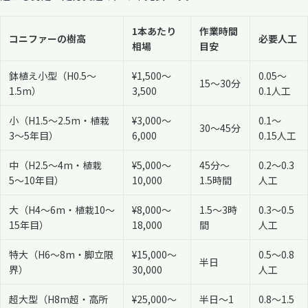
1本あたり
作業時間
コニファーの樹高
必要人工
相場
目安
鉢植え小型（H0.5〜
¥1,500〜
0.05〜
15〜30分
1.5m）
3,500
0.1人工
小（H1.5〜2.5m・植栽
¥3,000〜
0.1〜
30〜45分
3〜5年目）
6,000
0.15人工
中（H2.5〜4m・植栽
¥5,000〜
45分〜
0.2〜0.3
5〜10年目）
10,000
1.5時間
人工
大（H4〜6m・植栽10〜
¥8,000〜
1.5〜3時
0.3〜0.5
15年目）
18,000
間
人工
特大（H6〜8m・脚立限
¥15,000〜
0.5〜0.8
半日
界）
30,000
人工
超大型（H8m超・高所
¥25,000〜
半日〜1
0.8〜1.5