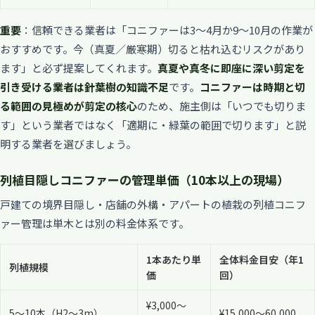
重要
：信頼できる業者は「コニファーは3〜4月か9〜10月の作業が
おすすめです。今（真夏／厳寒期）切ると枯れ込むリスクがあり
ます」と必ず提案してくれます。
真夏や真冬に即座に深い剪定を
引き受ける業者は針葉樹の知識不足
です。
コニファーは時期と切
る範囲の見極めが剪定の核心
のため、施主側は「いつでも切りま
す」という業者ではなく「適期に・緑葉の範囲で切ります」と説
明する業者を選びましょう。
列植目隠しコニファーの管理単価（10本以上の現場）
戸建ての境界目隠し・店舗の外構・アパートの植栽の列植コニフ
ァー管理は単木とは別の料金体系です。
1本あたり単
全体料金目安（年1
列植規模
価
回）
¥3,000〜
5〜10本（H2〜3m）
¥15,000〜60,000