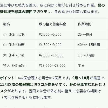
夏に伸びた枝先を整え、冬に向けて樹形を引き締める作業。
夏の
徒長枝を緑葉の範囲で切り戻し
、冬の雪折れ対策も兼ねます。
樹高
秋の整え剪定料金
作業時間
小（H2m以下）
¥2,500〜5,500
25〜40分
中（H3m前後）
¥4,500〜9,000
40分〜1.5時間
大（H4〜6m）
¥7,000〜16,000
1.5〜3時間
特大（H6m超）
¥13,000〜28,000
半日
ポイント
：年2回管理する場合の2回目です。
9月〜10月
が最適で、
11月以降の厳寒期は切り口が傷みやすく、冬の寒風で枯れ込むリ
スク
があります。雪国では雪が降る前の整え＋必要なら縄掛け
（雪吊り簡易版）も検討します。