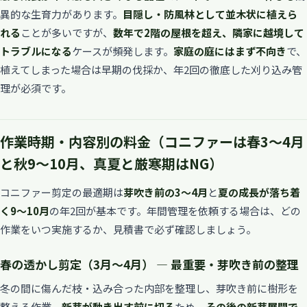
異的な生育力があります。
目隠し・防風林として並木状に植えら
れる
ことが多いですが、
数年で2階の屋根を超え、隣家に越境して
トラブルになる
ケースが頻発します。
家庭の庭にはまず不向き
で、
植えてしまった場合は早期の伐採か、年2回の徹底した刈り込み管
理が必須です。
作業時期・内容別の料金（コニファーは春3〜4月
と秋9〜10月、真夏と厳寒期はNG）
コニファー剪定の最適期は
芽吹き前の3〜4月
と
夏の成長が落ち着
く9〜10月
の年2回が基本です。年間管理を依頼する場合は、どの
作業をいつ実施するか、見積書で必ず確認しましょう。
春の透かし剪定（3月〜4月） — 最重要・芽吹き前の整理
冬の間に傷んだ枝・込み合った内部を整理し、芽吹き前に樹形を
整える作業。
新芽が動き出す前に切る
ため、
その後の新芽展開で