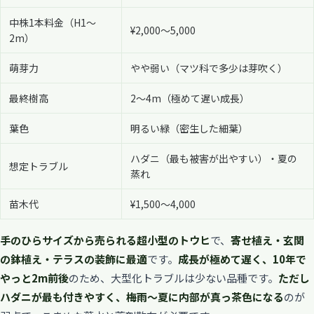
中株1本料金（H1〜
¥2,000〜5,000
2m）
萌芽力
やや弱い（マツ科で多少は芽吹く）
最終樹高
2〜4m（極めて遅い成長）
葉色
明るい緑（密生した細葉）
ハダニ（最も被害が出やすい）・夏の
想定トラブル
蒸れ
苗木代
¥1,500〜4,000
手のひらサイズから売られる超小型のトウヒ
で、
寄せ植え・玄関
の鉢植え・テラスの装飾に最適
です。
成長が極めて遅く、10年で
やっと2m前後
のため、大型化トラブルは少ない品種です。
ただし
ハダニが最も付きやすく、梅雨〜夏に内部が真っ茶色になる
のが