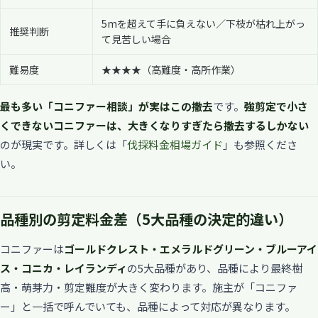
5mを超えて手に負えない／下枝が枯れ上がっ
推奨判断
て見苦しい場合
難易度
★★★★（高難度・高所作業）
最も多い「コニファー相談」が実はこの撤去
です。
強剪定で小さ
くできないコニファーは、大きくなりすぎたら撤去するしかない
のが現実です。詳しくは「
伐採料金相場ガイド
」も参照くださ
い。
品種別の剪定料金差（5大品種の決定的違い）
コニファーは
ゴールドクレスト・エメラルドグリーン・ブルーアイ
ス・コニカ・レイランディ
の5大品種があり、品種により最終樹
高・萌芽力・剪定難度が大きく変わります。施主が「コニファ
ー」と一括で呼んでいても、品種によって対応が異なります。