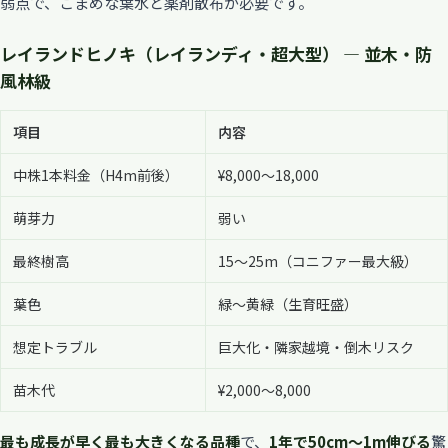
弱点で、こまめな葉水と薬剤散布が必要です。
レイランドヒノキ（レイランディ・超大型） — 並木・防
風林級
項目
内容
中株1本料金（H4m前後）
¥8,000〜18,000
萌芽力
弱い
最終樹高
15〜25m（コニファー最大級）
葉色
緑〜黄緑（生育旺盛）
想定トラブル
巨大化・隣家越境・倒木リスク
苗木代
¥2,000〜8,000
最も成長が早く最も大きくなる品種
で、
1年で50cm〜1m伸びる
驚