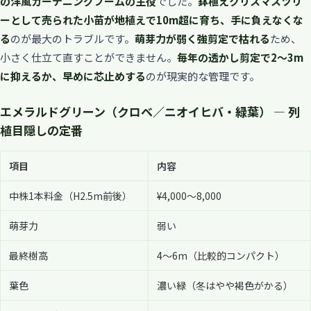
の洋風ガーデニングブームの主役
でした。
鉢植えクリスマスツリ
ーとして売られた小苗が地植えで10m超に育ち、手に負えなくな
る
のが最大のトラブルです。
萌芽力が弱く強剪定で枯れる
ため、
小さく仕立て直すことができません。
毎年の透かし剪定で2〜3m
に抑えるか、早めに芯止めする
のが現実的な管理です。
エメラルドグリーン（クロベ／ニオイヒバ・緑葉） — 列
植目隠しの定番
項目
内容
中株1本料金（H2.5m前後）
¥4,000〜8,000
萌芽力
弱い
最終樹高
4〜6m（比較的コンパクト）
葉色
濃い緑（冬はやや褐色がかる）