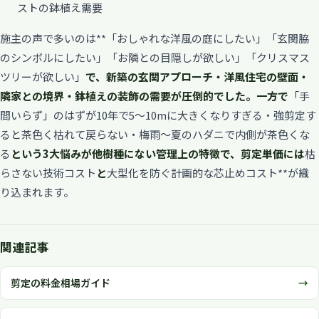
ストの鉢植え需要
施主の声で多いのは**「おしゃれな洋風の庭にしたい」「玄関脇
のシンボルにしたい」「お隣との目隠しが欲しい」「クリスマス
ツリーが欲しい」
で、
新築の玄関アプローチ・洋風住宅の壁面・
隣家との境界・鉢植えの装飾の需要が圧倒的
でした。一方で
「手
間いらず」のはずが10年で5〜10mに大きくなりすぎる・強剪定す
ると茶色く枯れて戻らない・梅雨〜夏のハダニで内側が茶色くな
る
という3大悩みが他樹種にない管理上の特徴で、剪定単価には
枯
らさない技術コスト
と
大型化を防ぐ計画的な芯止めコスト**が織
り込まれます。
関連記事
剪定の料金相場ガイド