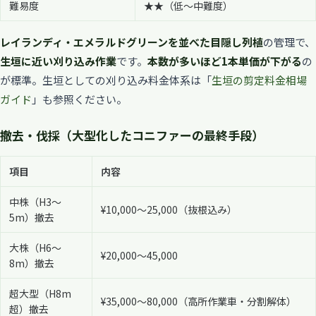
難易度
★★（低〜中難度）
レイランディ・エメラルドグリーンを並べた目隠し列植
の管理で、
生垣に近い刈り込み作業
です。
本数が多いほど1本単価が下がる
の
が標準。生垣としての刈り込み料金体系は「
生垣の剪定料金相場
ガイド
」も参照ください。
撤去・伐採（大型化したコニファーの最終手段）
項目
内容
中株（H3〜
¥10,000〜25,000（抜根込み）
5m）撤去
大株（H6〜
¥20,000〜45,000
8m）撤去
超大型（H8m
¥35,000〜80,000（高所作業車・分割解体）
超）撤去