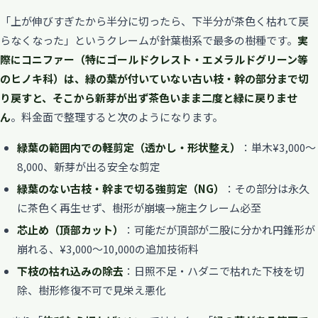
「上が伸びすぎたから半分に切ったら、下半分が茶色く枯れて戻
らなくなった」というクレームが針葉樹系で最多の樹種です。
実
際にコニファー（特にゴールドクレスト・エメラルドグリーン等
のヒノキ科）は、緑の葉が付いていない古い枝・幹の部分まで切
り戻すと、そこから新芽が出ず茶色いまま二度と緑に戻りませ
ん
。料金面で整理すると次のようになります。
緑葉の範囲内での軽剪定（透かし・形状整え）
：単木¥3,000〜
8,000、新芽が出る安全な剪定
緑葉のない古枝・幹まで切る強剪定（NG）
：その部分は永久
に茶色く再生せず、樹形が崩壊→施主クレーム必至
芯止め（頂部カット）
：可能だが頂部が二股に分かれ円錐形が
崩れる、¥3,000〜10,000の追加技術料
下枝の枯れ込みの除去
：日照不足・ハダニで枯れた下枝を切
除、樹形修復不可で見栄え悪化