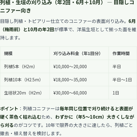
列植・生垣の刈り込み（年2回・6月＋10月） — 目隠しコ
ニファー向き
目隠し列植・トピアリー仕立てのコニファーの表面刈り込み。
6月
（梅雨前）と10月の年2回
が標準で、洋風生垣として揃った面を維
持します。
規模
刈り込み料金（年1回分）
作業時間
列植5本（H2m）
¥10,000〜20,000
半日
列植10本（H2.5m）
¥18,000〜35,000
半日〜1日
生垣状20m（H2m）
¥30,000〜60,000
1日
ポイント
：列植コニファーは
毎年同じ位置で刈り続けると表面が
硬く茶色く枯れ込む
ため、
わずかに（年5〜10cm）大きくしなが
ら刈る
のがコツです。10年で限界の大きさに達したら、列植ごと
撤去・植え替えを検討します。