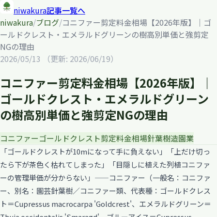
niwakura
記事一覧へ
niwakura
/
ブログ
/
コニファー剪定料金相場【2026年版】｜ゴ
ールドクレスト・エメラルドグリーンの樹高別単価と強剪定
NGの理由
2026/05/13
（更新: 2026/06/19）
コニファー剪定料金相場【2026年版】｜
ゴールドクレスト・エメラルドグリーン
の樹高別単価と強剪定NGの理由
コニファー
ゴールドクレスト
剪定
料金相場
針葉樹
造園業
「ゴールドクレストが10mになって手に負えない」「上だけ切っ
たら下が茶色く枯れてしまった」「目隠しに植えた列植コニファ
ーの管理単価が分からない」——コニファー（一般名：コニファ
ー、別名：園芸針葉樹／コニファー類、代表種：ゴールドクレス
ト＝Cupressus macrocarpa 'Goldcrest'、エメラルドグリーン＝
Thuja occidentalis 'Smaragd'、ブルーアイス＝Cupressus