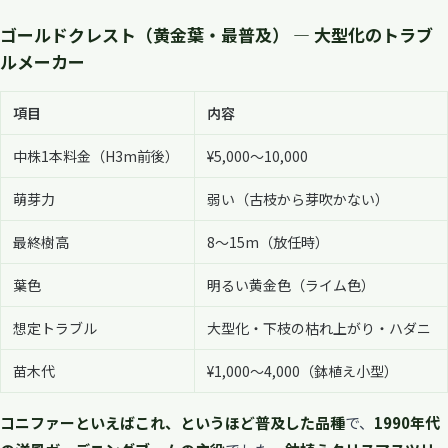
ゴールドクレスト（黄金葉・最普及） — 大型化のトラブ
ルメーカー
項目
内容
中株1本料金（H3m前後）
¥5,000〜10,000
萌芽力
弱い（古枝から芽吹かない）
最終樹高
8〜15m（放任時）
葉色
明るい黄金色（ライム色）
想定トラブル
大型化・下枝の枯れ上がり・ハダニ
苗木代
¥1,000〜4,000（鉢植え小型）
コニファーといえばこれ、というほど普及した品種
で、
1990年代