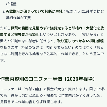
が軽量
円錐樹形が決まっていて判断が単純
：松のように1芽ずつ揉む
繊細作業が不要
ただし
緑葉の範囲を見極めずに強剪定すると即枯れ・大型化を放
置すると撤去費が高額化
という落とし穴があり、「安いから」と
素人や知識のない業者に任せると、
取り返しのつかない樹形崩壊
を招きます。料金の安さは「技術が要らない」のではなく「枯ら
さない範囲を守れる業者なら効率的に作業できる」という意味で
す。
作業内容別のコニファー単価【2026年相場】
コニファーは「作業内容」で料金が大きく変わります。同じ3m株
でも、透かし剪定と芯止め・撤去では作業内容が全く違うため、
見積書では作業内容を必ず確認します。