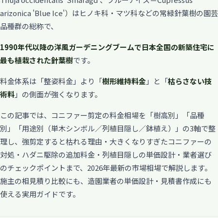
arizonica 'Blue Ice'）はヒノキ科・マツ科などの常緑針葉樹の園芸
品種群の総称で、
1990年代以降の洋風ガーデニングブームで日本全国の新築住宅に
最も植栽された針葉樹
です。
料金体系は「整姿料金」より「
樹形維持料金
」と「
枯らさない技
術料
」の側面が強くなります。
この記事では、コニファー剪定の料金相場を「樹高別」「品種
別」「用途別（単木シンボル／列植目隠し／鉢植え）」の3軸で整
理し、強剪定すると枯れる理由・大きくなりすぎたコニファーの
対処・ハダニ駆除の追加料金・列植目隠しの単価設計・業者選び
のチェックポイントまで、2026年最新の市場相場で解説します。
施主の相見積り比較にも、造園業者の単価設計・見積書作成にも
使える実用ガイドです。