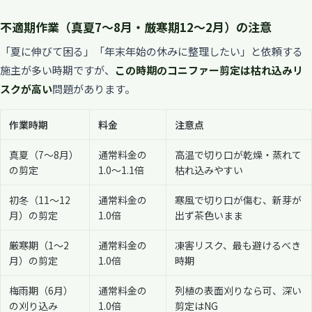
不適期作業（真夏7〜8月・厳寒期12〜2月）の注意
「夏に伸びて困る」「年末年始の休みに整理したい」と依頼する
施主が多い時期ですが、
この時期のコニファー剪定は枯れ込みリ
スクが高い
問題があります。
作業時期
料金
注意点
真夏（7〜8月）
通常料金の
高温で切り口が乾燥・蒸れて
の剪定
1.0〜1.1倍
枯れ込みやすい
初冬（11〜12
通常料金の
寒風で切り口が傷む、新芽が
月）の剪定
1.0倍
出ず茶色いまま
厳寒期（1〜2
通常料金の
凍害リスク、最も避けるべき
月）の剪定
1.0倍
時期
梅雨期（6月）
通常料金の
列植の表面刈りなら可、深い
の刈り込み
1.0倍
剪定はNG