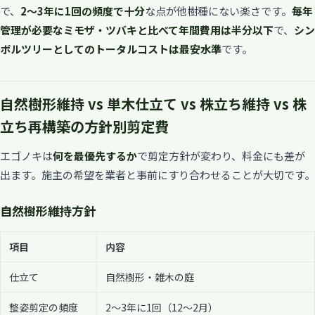
で、
2〜3年に1回の頻度で十分
な点が他樹種にない楽さです。
毎年
管理が必要なミモザ・ツバキと比べて年間費用は半分以下
で、
シン
ボルツリーとしてのトータルコストは最安水準
です。
自然樹形維持 vs 単木仕立て vs 株立ち維持 vs 株
立ち再構築の方針別剪定費
エゴノキは
何を最優先するか
で剪定方針が変わり、料金にも差が
出ます。施主の希望を業者と事前にすり合わせることが大切です。
自然樹形維持方針
項目
内容
仕立て
自然樹形・雑木の庭
整姿剪定の頻度
2〜3年に1回（12〜2月）