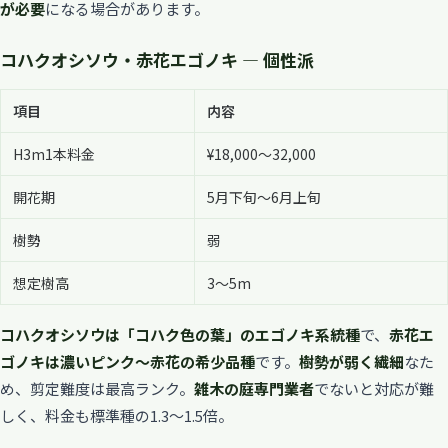
が必要
になる場合があります。
コハクオシソウ・赤花エゴノキ — 個性派
項目
内容
H3m1本料金
¥18,000〜32,000
開花期
5月下旬〜6月上旬
樹勢
弱
想定樹高
3〜5m
コハクオシソウは「コハク色の葉」のエゴノキ系統種
で、
赤花エ
ゴノキは濃いピンク〜赤花の希少品種
です。
樹勢が弱く繊細
なた
め、剪定難度は最高ランク。
雑木の庭専門業者
でないと対応が難
しく、料金も標準種の1.3〜1.5倍。