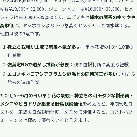
ウシは¥16,000〜30,000、アオダモは¥18,000〜32,000、ハナミズ
キは¥18,000〜32,000、ジューンベリーは¥18,000〜30,000、ヒメ
シャラは¥20,000〜35,000です。エゴノキは
雑木の庭系の中でやや
高単価
で、ヤマボウシより1〜2割高くヒメシャラと同水準です。
理由は次の3点です。
株立ち栽培が主流で剪定本数が多い
：単木栽培の1.3〜1.8倍の
作業量
強剪定NGで透かし技術が必要
：枝の選択判断に高度な経験
エゴノキネコアシアブラムシ駆除との同時施工が多い
：虫こぶ
除去の追加作業
ただし
5〜6月の白い吊り花の景観・株立ちの和モダンな樹形美・
メジロやヒヨドリが集まる野鳥観察価値
を考えると、年間管理コ
ストを「家族の自然観察体験」を含めて評価すると、コストパフ
ォーマンスは極めて優れていると言えます。