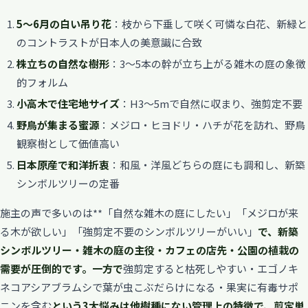
5〜6月の白い吊り花
：枝から下垂して咲く可憐な白花、新緑と
のコントラストが日本人の美意識に合致
株立ちの自然な樹形
：3〜5本の幹が立ち上がる雑木の庭の象徴
的フォルム
小高木で住宅地サイズ
：H3〜5mで自然に収まり、強剪定不要
野鳥が集まる蜜源
：メジロ・ヒヨドリ・ハチが花を訪れ、野鳥
観察樹として価値高い
日本原産で和洋折衷
：和風・洋風どちらの庭にも調和し、新築
シンボルツリーの定番
施主の声で多いのは**「自然な雑木の庭にしたい」「メジロが来
る木が欲しい」「強剪定不要のシンボルツリーがいい」
で、
新築
シンボルツリー・雑木の庭の主役・カフェの店先・公園の植栽の
需要が圧倒的
です。一方で
強剪定すると枯死しやすい・エゴノキ
ネコアシアブラムシで葉が虫こぶだらけになる・果実に有毒サポ
ニンを含む
という3大悩みは他樹種にない管理上の特徴で、剪定単