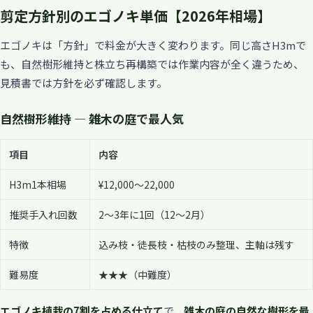
剪定方針別のエゴノキ単価【2026年相場】
エゴノキは「方針」で料金が大きく変わります。同じ高さH3mで
も、自然樹形維持と株立ち再構築では作業内容が全く違うため、
見積書では方針を必ず確認します。
自然樹形維持 — 雑木の庭で最人気
項目
内容
H3m1本相場
¥12,000〜22,000
推奨手入れ回数
2〜3年に1回（12〜2月）
特徴
込み枝・徒長枝・枯枝のみ整理、主軸は残す
難易度
★★★（中難度）
エゴノキ植栽の7割を占める仕立て
で、
雑木の庭の自然な樹形を最