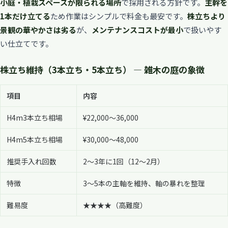
小庭・植栽スペースが限られる場所
で採用される方針です。
主幹を
1本だけ立てる
ため作業はシンプルで料金も最安です。
株立ちより
景観の華やかさは劣る
が、
メンテナンスコストが最小
で扱いやす
い仕立てです。
株立ち維持（3本立ち・5本立ち） — 雑木の庭の象徴
項目
内容
H4m3本立ち相場
¥22,000〜36,000
H4m5本立ち相場
¥30,000〜48,000
推奨手入れ回数
2〜3年に1回（12〜2月）
特徴
3〜5本の主軸を維持、軸の暴れを整理
難易度
★★★★（高難度）