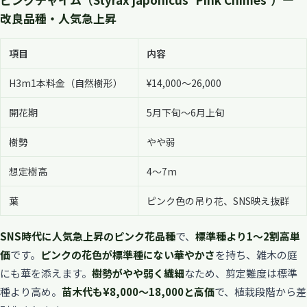
改良品種・人気急上昇
項目
内容
H3m1本料金（自然樹形）
¥14,000〜26,000
開花期
5月下旬〜6月上旬
樹勢
やや弱
想定樹高
4〜7m
葉
ピンク色の吊り花、SNS映え抜群
SNS時代に人気急上昇のピンク花品種
で、
標準種より1〜2割高単
価
です。
ピンクの花色が標準種にない華やかさ
を持ち、雑木の庭
にも華を添えます。
樹勢がやや弱く繊細
なため、剪定難度は標準
種より高め。
苗木代も¥8,000〜18,000と高価
で、植栽段階から差