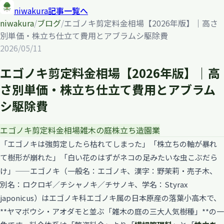
niwakura
記事一覧へ
niwakura
/
ブログ
/
エゴノキ剪定料金相場【2026年版】｜高さ
別単価・株立ち仕立て費用とアブラムシ駆除費
2026/05/11
エゴノキ剪定料金相場【2026年版】｜高
さ別単価・株立ち仕立て費用とアブラム
シ駆除費
エゴノキ
剪定
料金相場
雑木の庭
株立ち
造園業
「エゴノキは強剪定したら枯れてしまった」「株立ちの軸が暴れ
て樹形が崩れた」「白い花のはずがネコの足みたいな虫こぶだら
け」——エゴノキ（一般名：エゴノキ、漢字：野茉莉・売子木、
別名：ロクロギ／チシャノキ／チサノキ、学名：Styrax
japonicus）はエゴノキ科エゴノキ属の日本原産の落葉小高木で、
**ヤマボウシ・アオダモと並ぶ「雑木の庭の三大人気樹種」**の一