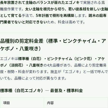
長年放置されて主軸のバランスが崩れたエゴノキ
で実施される高
難度作業です。
太い主軸を根元から切り、若い徒長枝を新しい主軸
として育てる
手法で、
5年計画で樹形を再構築
します。
雑木の庭専
門業者でないと対応できない
ため、料金は高めです。
品種別の剪定料金差（標準・ピンクチャイム・ア
ケボノ・八重咲き）
エゴノキは
標準種（白花）・ピンクチャイム（ピンク花）・アケ
ボノ（淡桃花）・八重咲き
の4大品種があり、品種により剪定難易
度・樹勢・料金が変わります。施主が「エゴノキ」と一括で呼んで
いても、品種によって対応が異なります。
標準種（白花エゴノキ）— 最普及・標準料金
項目
内容