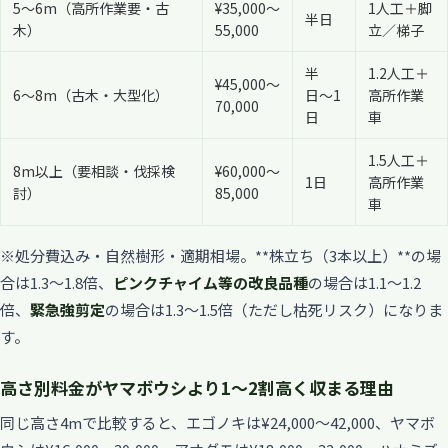
5〜6m（高所作業要・古
¥35,000〜
1人工＋脚
半日
木）
55,000
立／梯子
半
1.2人工＋
¥45,000〜
6〜8m（古木・大型化）
日〜1
高所作業
70,000
日
車
1.5人工＋
8m以上（要相談・伐採検
¥60,000〜
1日
高所作業
討）
85,000
車
※処分費込み・自然樹形・適期相場。**株立ち（3本以上）**の場
合は1.3〜1.8倍、
ピンクチャイム等の改良品種
の場合は1.1〜1.2
倍、
緊急強剪定
の場合は1.3〜1.5倍（ただし枯死リスク）になりま
す。
高さ別料金がヤマボウシより1〜2割高く収まる理由
同じ高さ4mで比較すると、エゴノキは¥24,000〜42,000、ヤマボ