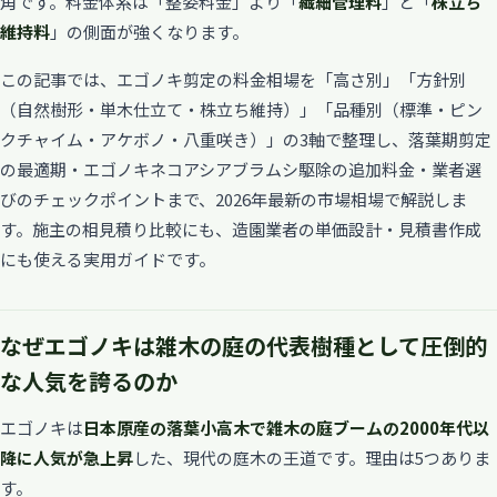
角です。料金体系は「整姿料金」より「
繊細管理料
」と「
株立ち
維持料
」の側面が強くなります。
この記事では、エゴノキ剪定の料金相場を「高さ別」「方針別
（自然樹形・単木仕立て・株立ち維持）」「品種別（標準・ピン
クチャイム・アケボノ・八重咲き）」の3軸で整理し、落葉期剪定
の最適期・エゴノキネコアシアブラムシ駆除の追加料金・業者選
びのチェックポイントまで、2026年最新の市場相場で解説しま
す。施主の相見積り比較にも、造園業者の単価設計・見積書作成
にも使える実用ガイドです。
なぜエゴノキは雑木の庭の代表樹種として圧倒的
な人気を誇るのか
エゴノキは
日本原産の落葉小高木で雑木の庭ブームの2000年代以
降に人気が急上昇
した、現代の庭木の王道です。理由は5つありま
す。