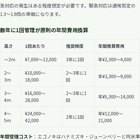
急対応の発生はある程度想定が必要です。緊急対応は通常剪定の
1.3〜1.8倍の単価になります。
数年に1回管理が原則の年間費用換算
高さ
1回あたり
推奨頻度
年間換算費用
〜2m
¥7,000〜12,000
3年に1回
年¥2,300〜4,000
2〜
¥10,000〜
2〜3年に1
年¥3,300〜9,000
3m
18,000
回
3〜
¥16,000〜
2〜3年に1
年¥5,300〜14,000
4m
28,000
回
4〜
¥24,000〜
年¥12,000〜
2年に1回
5m
42,000
21,000
年間管理コスト
：エゴノキはハナミズキ・ジューンベリーと同水準