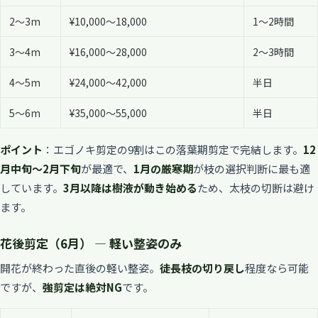
2〜3m
¥10,000〜18,000
1〜2時間
3〜4m
¥16,000〜28,000
2〜3時間
4〜5m
¥24,000〜42,000
半日
5〜6m
¥35,000〜55,000
半日
ポイント
：エゴノキ剪定の9割はこの落葉期剪定で完結します。
12
月中旬〜2月下旬
が最適で、
1月の厳寒期
が枝の選択判断に最も適
しています。
3月以降は樹液が動き始める
ため、太枝の切断は避け
ます。
花後剪定（6月） — 軽い整姿のみ
開花が終わった直後の軽い整姿。
徒長枝の切り戻し
程度なら可能
ですが、
強剪定は絶対NG
です。