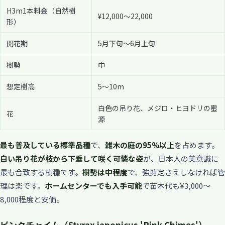
H3m1本料金（自然樹
¥12,000〜22,000
形）
開花期
5月下旬〜6月上旬
樹勢
中
想定樹高
5〜10m
白色の吊り花、メジロ・ヒヨドリの蜜
花
源
最も普及している標準品種
で、
雑木の庭の95%以上
を占めます。
白い吊り花が枝から下垂して咲く可憐な姿
が、日本人の美意識に
最も合致する樹種です。
樹勢は中程度
で、強剪定さえしなければ管
理は楽です。
ホームセンターでも入手可能
で苗木代も¥3,000〜
8,000程度と安価。
ピンクチャイム（Styrax japonicus 'Pink Chimes'）—