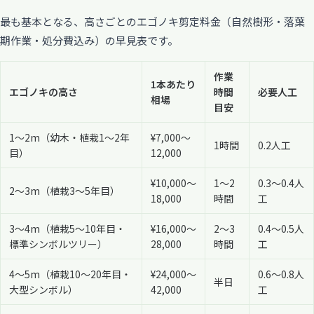
最も基本となる、高さごとのエゴノキ剪定料金（自然樹形・落葉
期作業・処分費込み）の早見表です。
作業
1本あたり
エゴノキの高さ
時間
必要人工
相場
目安
1〜2m（幼木・植栽1〜2年
¥7,000〜
1時間
0.2人工
目）
12,000
¥10,000〜
1〜2
0.3〜0.4人
2〜3m（植栽3〜5年目）
18,000
時間
工
3〜4m（植栽5〜10年目・
¥16,000〜
2〜3
0.4〜0.5人
標準シンボルツリー）
28,000
時間
工
4〜5m（植栽10〜20年目・
¥24,000〜
0.6〜0.8人
半日
大型シンボル）
42,000
工