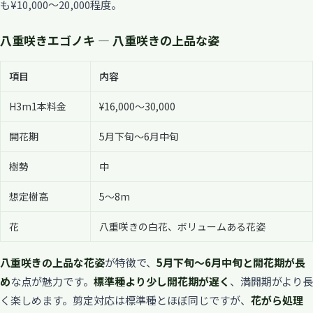
も¥10,000〜20,000程度。
八重咲きエゴノキ — 八重咲きの上品な姿
項目
内容
H3m1本料金
¥16,000〜30,000
開花期
5月下旬〜6月中旬
樹勢
中
想定樹高
5〜8m
花
八重咲きの白花、ボリュームある花姿
八重咲きの上品な花姿
が特徴で、
5月下旬〜6月中旬と開花期が長
め
な点が魅力です。
標準種より少し開花期が遅く
、満開期がより長
く楽しめます。剪定対応は標準種とほぼ同じですが、
花がら処理