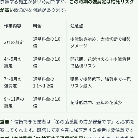
依頼する施主が多い時期ですが、
この時期の強剪定は枯死リスク
が高い
致命的な問題があります。
作業内容
料金
注意点
通常料金の1.0
樹液動き始め、太枝切断で樹勢
3月の剪定
倍
ダメージ
4〜5月の
通常料金の1.0
開花期、花が消える＋樹液活発
剪定
倍
で枯枝リスク
7〜8月の
通常料金の
猛暑で樹勢低下、強剪定で枯死
強剪定
1.1〜1.2倍
リスク最大
9〜11月の
通常料金の1.0
花芽形成中、翌年の花減少
剪定
倍
重要
：信頼できる業者は「冬の落葉期の方が安全です」と必ず提
案してくれます。即諾して夏や春に強剪定する業者は要注意です。