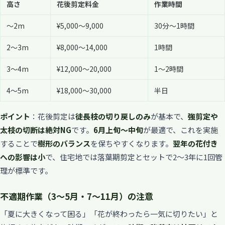
高さ
花後剪定料金
作業時間
〜2m
¥5,000〜9,000
30分〜1時間
2〜3m
¥8,000〜14,000
1時間
3〜4m
¥12,000〜20,000
1〜2時間
4〜5m
¥18,000〜30,000
半日
ポイント
：花後剪定は
徒長枝の切り戻しのみ
が基本で、
強剪定や
太枝の切断は絶対NG
です。
6月上旬〜中旬
が最適で、これを実施
することで
樹形のバランス
を保ちやすくなります。
翌年の花付き
への影響は小
で、住宅地では落葉期剪定とセットで2〜3年に1回管
理が標準です。
不適期作業（3〜5月・7〜11月）の注意
「夏に大きくなって困る」「花が終わったら一気に切りたい」と