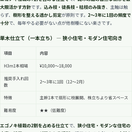
大限活かす方針
です。
込み枝・徒長枝・枯枝のみ抜き
、主軸は触
らず、
樹形を整える透かし剪定
が原則です。
2〜3年に1回の頻度で
十分
で、毎年やる必要がない点が他樹種にない楽さです。
単木仕立て（一本立ち） — 狭小住宅・モダン住宅向き
項目
内容
H3m1本相場
¥10,000〜18,000
推奨手入れ回
2〜3年に1回（12〜2月）
数
特徴
主幹1本で扇形に枝展開、株立ちより省スペース
難易度
★★（低難度）
エゴノキ植栽の2割を占める仕立て
で、
狭小住宅・モダンな住宅の