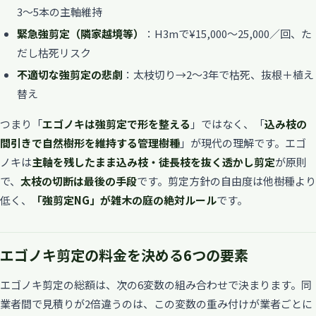
3〜5本の主軸維持
緊急強剪定（隣家越境等）
：H3mで¥15,000〜25,000／回、た
だし枯死リスク
不適切な強剪定の悲劇
：太枝切り→2〜3年で枯死、抜根＋植え
替え
つまり「
エゴノキは強剪定で形を整える
」ではなく、「
込み枝の
間引きで自然樹形を維持する管理樹種
」が現代の理解です。エゴ
ノキは
主軸を残したまま込み枝・徒長枝を抜く透かし剪定
が原則
で、
太枝の切断は最後の手段
です。剪定方針の自由度は他樹種より
低く、
「強剪定NG」が雑木の庭の絶対ルール
です。
エゴノキ剪定の料金を決める6つの要素
エゴノキ剪定の総額は、次の6変数の組み合わせで決まります。同
業者間で見積りが2倍違うのは、この変数の重み付けが業者ごとに