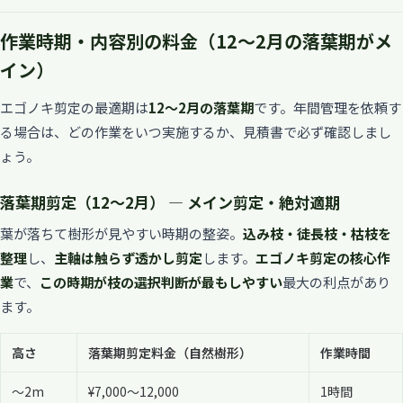
作業時期・内容別の料金（12〜2月の落葉期がメ
イン）
エゴノキ剪定の最適期は
12〜2月の落葉期
です。年間管理を依頼す
る場合は、どの作業をいつ実施するか、見積書で必ず確認しまし
ょう。
落葉期剪定（12〜2月） — メイン剪定・絶対適期
葉が落ちて樹形が見やすい時期の整姿。
込み枝・徒長枝・枯枝を
整理
し、
主軸は触らず透かし剪定
します。
エゴノキ剪定の核心作
業
で、
この時期が枝の選択判断が最もしやすい
最大の利点があり
ます。
高さ
落葉期剪定料金（自然樹形）
作業時間
〜2m
¥7,000〜12,000
1時間