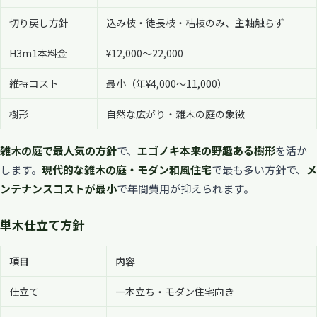
切り戻し方針
込み枝・徒長枝・枯枝のみ、主軸触らず
H3m1本料金
¥12,000〜22,000
維持コスト
最小（年¥4,000〜11,000）
樹形
自然な広がり・雑木の庭の象徴
雑木の庭で最人気の方針
で、
エゴノキ本来の野趣ある樹形
を活か
します。
現代的な雑木の庭・モダン和風住宅
で最も多い方針で、
メ
ンテナンスコストが最小
で年間費用が抑えられます。
単木仕立て方針
項目
内容
仕立て
一本立ち・モダン住宅向き