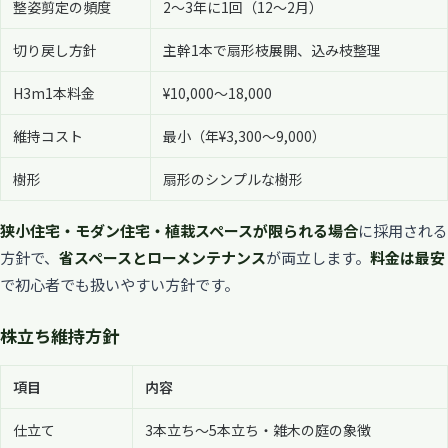
整姿剪定の頻度
2〜3年に1回（12〜2月）
切り戻し方針
主幹1本で扇形枝展開、込み枝整理
H3m1本料金
¥10,000〜18,000
維持コスト
最小（年¥3,300〜9,000）
樹形
扇形のシンプルな樹形
狭小住宅・モダン住宅・植栽スペースが限られる場合
に採用される
方針で、
省スペースとローメンテナンス
が両立します。
料金は最安
で初心者でも扱いやすい方針です。
株立ち維持方針
項目
内容
仕立て
3本立ち〜5本立ち・雑木の庭の象徴