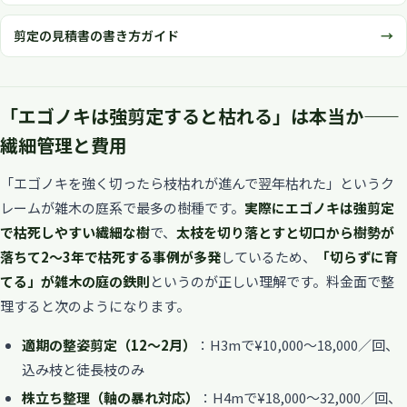
剪定の見積書の書き方ガイド
「エゴノキは強剪定すると枯れる」は本当か——
繊細管理と費用
「エゴノキを強く切ったら枝枯れが進んで翌年枯れた」というク
レームが雑木の庭系で最多の樹種です。
実際にエゴノキは強剪定
で枯死しやすい繊細な樹
で、
太枝を切り落とすと切口から樹勢が
落ちて2〜3年で枯死する事例が多発
しているため、
「切らずに育
てる」が雑木の庭の鉄則
というのが正しい理解です。料金面で整
理すると次のようになります。
適期の整姿剪定（12〜2月）
：H3mで¥10,000〜18,000／回、
込み枝と徒長枝のみ
株立ち整理（軸の暴れ対応）
：H4mで¥18,000〜32,000／回、