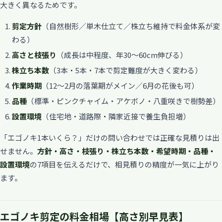
大きく異なるためです。
剪定方針
（自然樹形／単木仕立て／株立ち維持で料金体系が変
わる）
高さと枝張り
（成長は中程度、年30〜60cm伸びる）
株立ち本数
（3本・5本・7本で剪定難度が大きく変わる）
作業時期
（12〜2月の落葉期がメイン／6月の花後も可）
品種
（標準・ピンクチャイム・アケボノ・八重咲きで樹勢差）
設置環境
（住宅地・道路際・隣家近接で養生負担増）
「エゴノキ1本いくら？」だけの問い合わせでは正確な見積りは出
せません。
方針・高さ・枝張り・株立ち本数・希望時期・品種・
設置環境
の7項目を伝えるだけで、相見積りの精度が一気に上がり
ます。
エゴノキ剪定の料金相場【高さ別早見表】