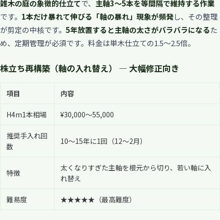
雑木の庭の象徴的仕立て
で、
主軸3〜5本を等間隔で維持する作業
です。
1本だけ暴れて伸びる「軸の暴れ」現象が頻発
し、その整理
が剪定の中核です。
5年放置すると主軸の太さがバラバラになる
た
め、定期管理が必須です。料金は単木仕立ての1.5〜2.5倍。
株立ち再構築（軸の入れ替え） — 大幅修正向き
項目
内容
H4m1本相場
¥30,000〜55,000
推奨手入れ回
10〜15年に1回（12〜2月）
数
太くなりすぎた主軸を根元から切り、若い軸に入
特徴
れ替え
難易度
★★★★★（最高難度）