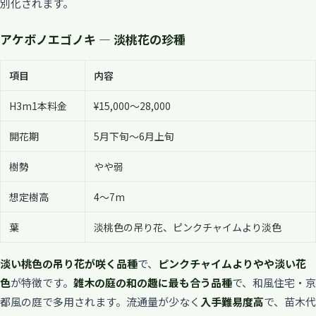
別化されます。
アケボノエゴノキ — 淡桃花の珍種
項目
内容
H3m1本料金
¥15,000〜28,000
開花期
5月下旬〜6月上旬
樹勢
やや弱
想定樹高
4〜7m
葉
淡桃色の吊り花、ピンクチャイムより淡色
淡い桃色の吊り花が咲く品種
で、
ピンクチャイムよりやや淡い花
色
が特徴です。
雑木の庭の和の趣に最も合う品種
で、和風住宅・京
都風の庭で多用されます。流通量が少なく
入手難易度高
で、苗木代