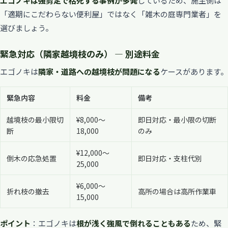
エゴノキは強剪定で枯死する事例が多発
しているため、施主側は
「適期にこだわらない便利屋」ではなく「雑木の庭専門業者」を
選びましょう。
緊急対応（隣家越境枝のみ） — 別途料金
エゴノキは
隣家・道路への越境枝が問題になる
ケースがあります。
緊急内容
料金
備考
越境枝の最小限切
¥8,000〜
即日対応・最小限の切断
断
18,000
のみ
¥12,000〜
倒木の応急処置
即日対応・支柱代別
25,000
¥6,000〜
折れ枝の撤去
高所の場合は高所作業車
15,000
ポイント
：エゴノキは
根が浅く強風で倒れることもある
ため、緊